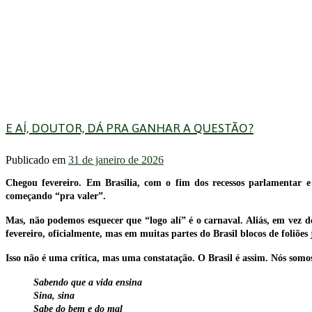
E AÍ, DOUTOR, DÁ PRA GANHAR A QUESTÃO?
Publicado em
31 de janeiro de 2026
Chegou fevereiro. Em Brasília, com o fim dos recessos parlamentar e 
começando “pra valer”.
Mas, não podemos esquecer que “logo alí” é o carnaval. Aliás, em vez d
fevereiro, oficialmente, mas em muitas partes do Brasil blocos de foliões
Isso não é uma crítica, mas uma constatação. O Brasil é assim. Nós somo
Sabendo que a vida ensina
Sina, sina
Sabe do bem e do mal