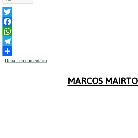
Twitter
Facebook
WhatsApp
Telegram
|
Deixe seu comentário
Share
MARCOS MAIRTON