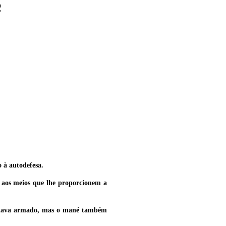
S
o à autodefesa.
– aos meios que lhe proporcionem a
o estava armado, mas o mané também