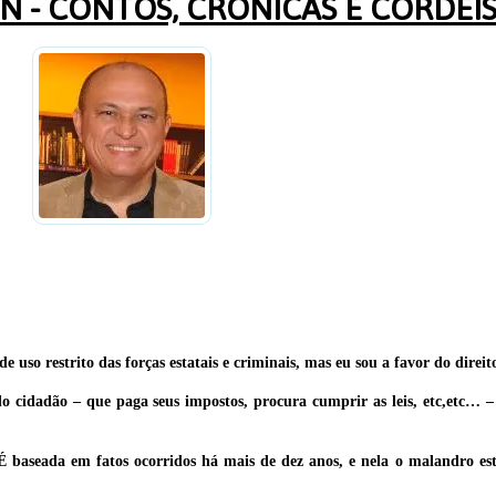
 - CONTOS, CRÔNICAS E CORDEI
so restrito das forças estatais e criminais, mas eu sou a favor do direit
do cidadão – que paga seus impostos, procura cumprir as leis, etc,etc… 
ar. É baseada em fatos ocorridos há mais de dez anos, e nela o malandr