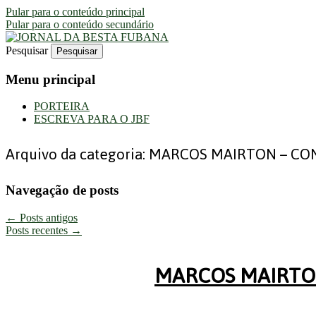
Pular para o conteúdo principal
Pular para o conteúdo secundário
Pesquisar
Uma Gazeta Escrota
JORNAL DA BESTA FUBANA
Menu principal
PORTEIRA
ESCREVA PARA O JBF
Arquivo da categoria:
MARCOS MAIRTON – CON
Navegação de posts
←
Posts antigos
Posts recentes
→
MARCOS MAIRTON