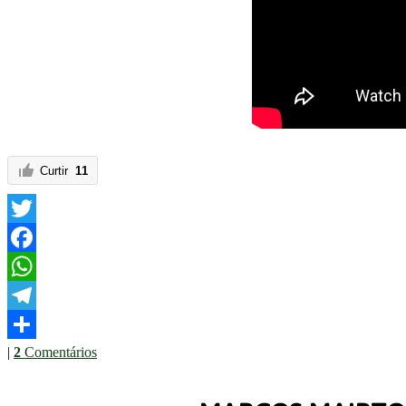
Curtir
11
Twitter
Facebook
WhatsApp
Telegram
|
2
Comentários
Share