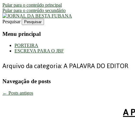
Pular para o conteúdo principal
Pular para o conteúdo secundário
Pesquisar
Uma Gazeta Escrota
JORNAL DA BESTA FUBANA
Menu principal
PORTEIRA
ESCREVA PARA O JBF
Arquivo da categoria:
A PALAVRA DO EDITOR
Navegação de posts
←
Posts antigos
A 