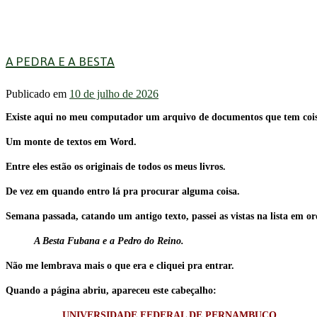
A PEDRA E A BESTA
Publicado em
10 de julho de 2026
Existe aqui no meu computador um arquivo de documentos que tem coisa
Um monte de textos em Word.
Entre eles estão os originais de todos os meus livros.
De vez em quando entro lá pra procurar alguma coisa.
Semana passada, catando um antigo texto, passei as vistas na lista em ord
A Besta Fubana e a Pedro do Reino.
Não me lembrava mais o que era e cliquei pra entrar.
Quando a página abriu, apareceu este cabeçalho:
UNIVERSIDADE FEDERAL DE PERNAMBUCO