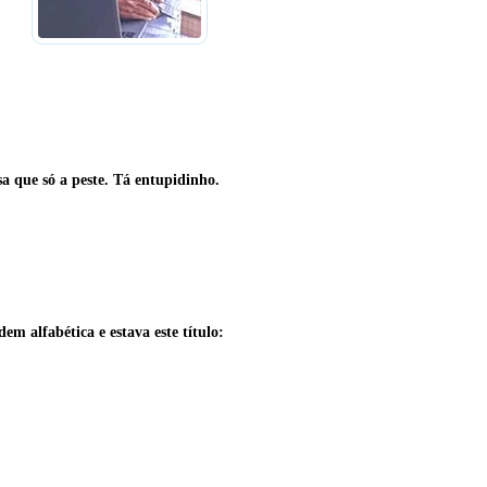
 que só a peste. Tá entupidinho.
em alfabética e estava este título: