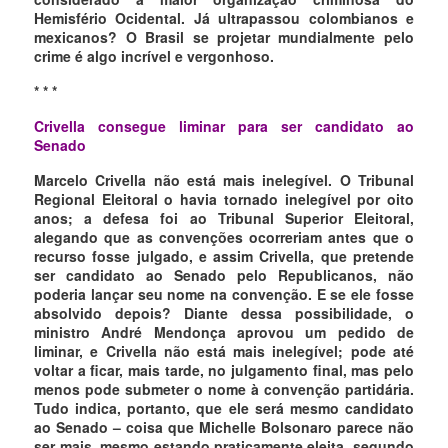
Hemisfério Ocidental. Já ultrapassou colombianos e
mexicanos? O Brasil se projetar mundialmente pelo
crime é algo incrível e vergonhoso.
* * *
Crivella consegue liminar para ser candidato ao
Senado
Marcelo Crivella não está mais inelegível. O Tribunal
Regional Eleitoral o havia tornado inelegível por oito
anos; a defesa foi ao Tribunal Superior Eleitoral,
alegando que as convenções ocorreriam antes que o
recurso fosse julgado, e assim Crivella, que pretende
ser candidato ao Senado pelo Republicanos, não
poderia lançar seu nome na convenção. E se ele fosse
absolvido depois? Diante dessa possibilidade, o
ministro André Mendonça aprovou um pedido de
liminar, e Crivella não está mais inelegível; pode até
voltar a ficar, mais tarde, no julgamento final, mas pelo
menos pode submeter o nome à convenção partidária.
Tudo indica, portanto, que ele será mesmo candidato
ao Senado – coisa que Michelle Bolsonaro parece não
ser mais, mesmo estando praticamente eleita, segundo