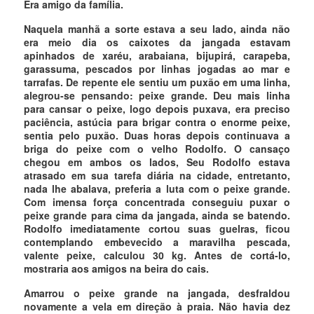
Era amigo da família.
Naquela manhã a sorte estava a seu lado, ainda não
era meio dia os caixotes da jangada estavam
apinhados de xaréu, arabaiana, bijupirá, carapeba,
garassuma, pescados por linhas jogadas ao mar e
tarrafas. De repente ele sentiu um puxão em uma linha,
alegrou-se pensando: peixe grande. Deu mais linha
para cansar o peixe, logo depois puxava, era preciso
paciência, astúcia para brigar contra o enorme peixe,
sentia pelo puxão. Duas horas depois continuava a
briga do peixe com o velho Rodolfo. O cansaço
chegou em ambos os lados, Seu Rodolfo estava
atrasado em sua tarefa diária na cidade, entretanto,
nada lhe abalava, preferia a luta com o peixe grande.
Com imensa força concentrada conseguiu puxar o
peixe grande para cima da jangada, ainda se batendo.
Rodolfo imediatamente cortou suas guelras, ficou
contemplando embevecido a maravilha pescada,
valente peixe, calculou 30 kg. Antes de cortá-lo,
mostraria aos amigos na beira do cais.
Amarrou o peixe grande na jangada, desfraldou
novamente a vela em direção à praia. Não havia dez