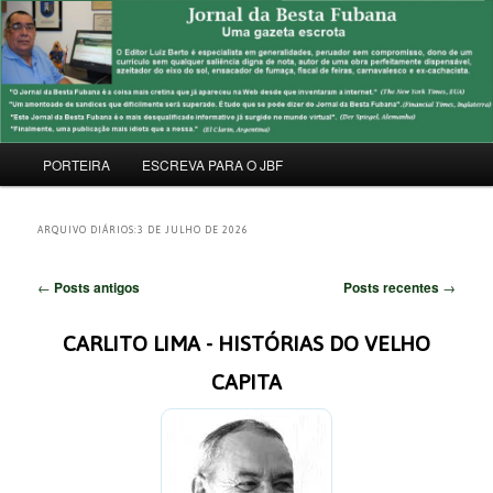
Pular
Pular
Uma Gazeta Escrota
para
para
Pesqu
o
o
conteúdo
conteúdo
JORNAL DA BESTA FUBANA
principal
secundário
Menu
PORTEIRA
ESCREVA PARA O JBF
principal
ARQUIVO DIÁRIOS:
3 DE JULHO DE 2026
Navegação
←
Posts antigos
Posts recentes
→
de
posts
CARLITO LIMA - HISTÓRIAS DO VELHO
CAPITA