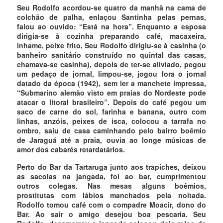
Seu Rodolfo acordou-se quatro da manhã na cama de
colchão de palha, enlaçou Santinha pelas pernas,
falou ao ouvido: “Está na hora”. Enquanto a esposa
dirigia-se à cozinha preparando café, macaxeira,
inhame, peixe frito, Seu Rodolfo dirigiu-se à casinha (o
banheiro sanitário construído no quintal das casas,
chamava-se casinha), depois de ter-se aliviado, pegou
um pedaço de jornal, limpou-se, jogou fora o jornal
datado da época (1942), sem ler a manchete impressa,
“Submarino alemão visto em praias do Nordeste pode
atacar o litoral brasileiro”. Depois do café pegou um
saco de carne do sol, farinha e banana, outro com
linhas, anzóis, peixes de isca, colocou a tarrafa no
ombro, saiu de casa caminhando pelo bairro boêmio
de Jaraguá até a praia, ouvia ao longe músicas de
amor dos cabarés retardatários.
Perto do Bar da Tartaruga junto aos trapiches, deixou
as sacolas na jangada, foi ao bar, cumprimentou
outros colegas. Nas mesas alguns boêmios,
prostitutas com lábios manchados pela noitada.
Rodolfo tomou café com o compadre Moacir, dono do
Bar. Ao sair o amigo desejou boa pescaria. Seu