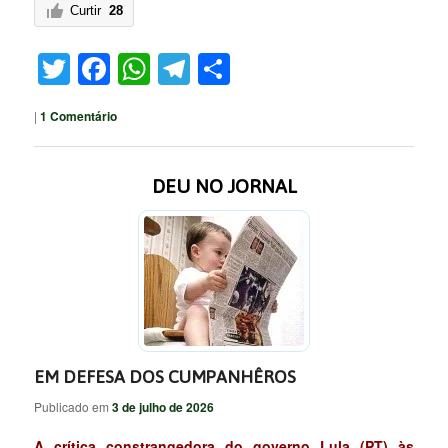
Curtir
28
Twitter
Facebook
WhatsApp
Telegram
Share
|
1
Comentário
DEU NO JORNAL
EM DEFESA DOS CUMPANHÊROS
Publicado em
3 de julho de 2026
A crítica constrangedora do governo Lula (PT) às