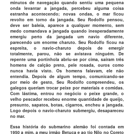
minutos de navegação quando sentiu uma pequena
onda levantar a jangada, percebeu alguma coisa
estranha acontecendo; novas ondas, o mar ficou
revolto em torno da jangada. Seu Rodolfo pensou,
deve ser baleia, aparece a qualquer momento, sem
medo comandava a jangada quando inesperadamente
emergiu perto da jangada um navio diferente,
parecendo um enorme charuto. Seu Rodolfo ficou na
espreita, o navio-charuto depois de emergir
totalmente, parou, não se avistava ninguém. De
repente uma portinhola abriu-se por cima, saíram três
homens de calção preto, pele rosada, ouros como
nunca havia visto. Os homens falavam, ele não
entendia. Depois de algum tempo, comunicando-se
por meio de gesto, Seu Rodolfo compreendeu, os
galegos queriam trocar peixe por materiais e comidas.
Com lástima, entrou no negócio o peixe grande, o
velho pescador recebeu enorme quantidade de queijo,
presunto, sapatos, botas, cigarros, encheu a jangada.
Logo depois o navio-charuto submergiu, desapareceu
no mar.
Essa história do submarino alemão foi contada em
1950 a mim, a meu irmão Betuca e ao tio Nilo no Coreto