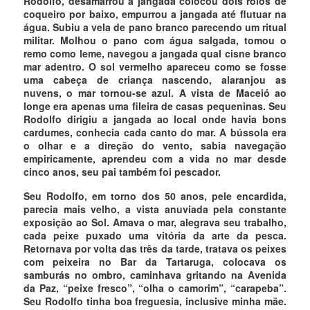
Rodolfo, desamarrou a jangada colocou dois rolos de
coqueiro por baixo, empurrou a jangada até flutuar na
água. Subiu a vela de pano branco parecendo um ritual
militar. Molhou o pano com água salgada, tomou o
remo como leme, navegou a jangada qual cisne branco
mar adentro. O sol vermelho apareceu como se fosse
uma cabeça de criança nascendo, alaranjou as
nuvens, o mar tornou-se azul. A vista de Maceió ao
longe era apenas uma fileira de casas pequeninas. Seu
Rodolfo dirigiu a jangada ao local onde havia bons
cardumes, conhecia cada canto do mar. A bússola era
o olhar e a direção do vento, sabia navegação
empiricamente, aprendeu com a vida no mar desde
cinco anos, seu pai também foi pescador.
Seu Rodolfo, em torno dos 50 anos, pele encardida,
parecia mais velho, a vista anuviada pela constante
exposição ao Sol. Amava o mar, alegrava seu trabalho,
cada peixe puxado uma vitória da arte da pesca.
Retornava por volta das três da tarde, tratava os peixes
com peixeira no Bar da Tartaruga, colocava os
samburás no ombro, caminhava gritando na Avenida
da Paz, “peixe fresco”, “olha o camorim”, “carapeba”.
Seu Rodolfo tinha boa freguesia, inclusive minha mãe.