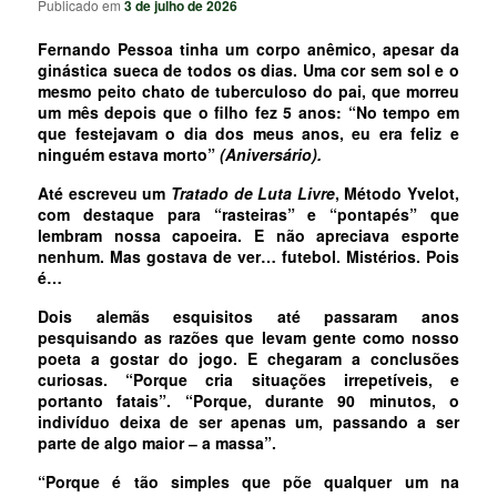
Publicado em
3 de julho de 2026
Fernando Pessoa tinha um corpo anêmico, apesar da
ginástica sueca de todos os dias. Uma cor sem sol e o
mesmo peito chato de tuberculoso do pai, que morreu
um mês depois que o filho fez 5 anos: “No tempo em
que festejavam o dia dos meus anos, eu era feliz e
ninguém estava morto”
(Aniversário).
Até escreveu um
Tratado de Luta Livre
, Método Yvelot,
com destaque para “rasteiras” e “pontapés” que
lembram nossa capoeira. E não apreciava esporte
nenhum. Mas gostava de ver… futebol. Mistérios. Pois
é…
Dois alemãs esquisitos até passaram anos
pesquisando as razões que levam gente como nosso
poeta a gostar do jogo. E chegaram a conclusões
curiosas. “Porque cria situações irrepetíveis, e
portanto fatais”. “Porque, durante 90 minutos, o
indivíduo deixa de ser apenas um, passando a ser
parte de algo maior ‒ a massa”.
“Porque é tão simples que põe qualquer um na