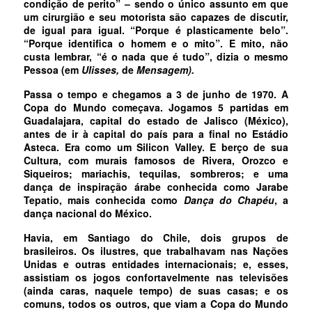
condição de perito” – sendo o único assunto em que
um cirurgião e seu motorista são capazes de discutir,
de igual para igual. “Porque é plasticamente belo”.
“Porque identifica o homem e o mito”. E mito, não
custa lembrar, “é o nada que é tudo”, dizia o mesmo
Pessoa (em
Ulisses,
de
Mensagem).
Passa o tempo e chegamos a 3 de junho de 1970. A
Copa do Mundo começava. Jogamos 5 partidas em
Guadalajara, capital do estado de Jalisco (México),
antes de ir à capital do país para a final no Estádio
Asteca. Era como um Silicon Valley. E berço de sua
Cultura, com murais famosos de Rivera, Orozco e
Siqueiros; mariachis, tequilas, sombreros; e uma
dança de inspiração árabe conhecida como Jarabe
Tepatio, mais conhecida como
Dança do Chapéu
, a
dança nacional do México.
Havia, em Santiago do Chile, dois grupos de
brasileiros. Os ilustres, que trabalhavam nas Nações
Unidas e outras entidades internacionais; e, esses,
assistiam os jogos confortavelmente nas televisões
(ainda caras, naquele tempo) de suas casas; e os
comuns, todos os outros, que viam a Copa do Mundo