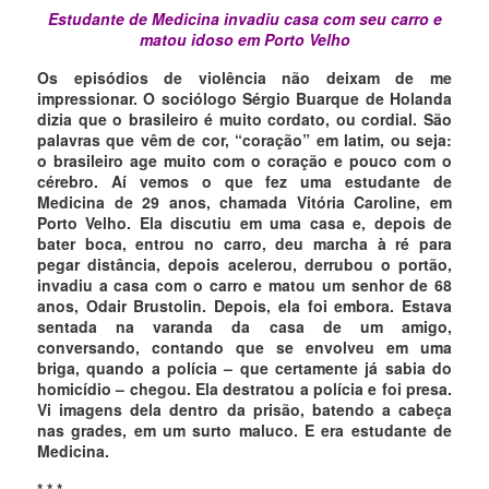
Estudante de Medicina invadiu casa com seu carro e
matou idoso em Porto Velho
Os episódios de violência não deixam de me
impressionar. O sociólogo Sérgio Buarque de Holanda
dizia que o brasileiro é muito cordato, ou cordial. São
palavras que vêm de cor, “coração” em latim, ou seja:
o brasileiro age muito com o coração e pouco com o
cérebro. Aí vemos o que fez uma estudante de
Medicina de 29 anos, chamada Vitória Caroline, em
Porto Velho. Ela discutiu em uma casa e, depois de
bater boca, entrou no carro, deu marcha à ré para
pegar distância, depois acelerou, derrubou o portão,
invadiu a casa com o carro e matou um senhor de 68
anos, Odair Brustolin. Depois, ela foi embora. Estava
sentada na varanda da casa de um amigo,
conversando, contando que se envolveu em uma
briga, quando a polícia – que certamente já sabia do
homicídio – chegou. Ela destratou a polícia e foi presa.
Vi imagens dela dentro da prisão, batendo a cabeça
nas grades, em um surto maluco. E era estudante de
Medicina.
* * *