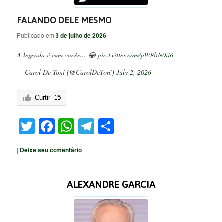
FALANDO DELE MESMO
Publicado em
3 de julho de 2026
A legenda é com vocês… 😂
pic.twitter.com/pW8ltN0Ii6
— Carol De Toni (@CarolDeToni)
July 2, 2026
Curtir
15
Twitter
Facebook
WhatsApp
Telegram
Share
|
Deixe seu comentário
ALEXANDRE GARCIA