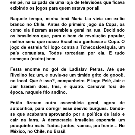
em pé, na calçada de uma loja de televisões que ficava
exibindo os jogos para quem estava por ali.
Naquele tempo, minha irmã Maria Lia vivia um exílio
branco no Chile. Antes do primeiro jogo da Copa, os
como ela fizeram assembleia geral na rua. Decidindo
os brasileiros que, para o bem da revolução popular,
melhor seria que nosso Brasil não ganhasse a Copa. O
jogo de estreia foi logo contra a Tchecoslováquia, um
país comunista. Todos torceriam por ela. E tudo
começou (muito) bem.
Festa enorme no gol de Ladislav Petras. Até que
Rivelino fez um, e ouviu-se um tímido grito de goool!,
no local. Que é isso?, companheiro. E logo Pelé, Jair e
Jair fizeram dois, três, e quatro. Carnaval fora de
época, naquele frio andino.
Então fizeram outra assembleia geral, agora de
autocrítica, para corrigir esse desvio burguês. Dando-
se que acabaram aprovando por a política de lado e
cair na farra. A democracia brasileira esperaria um
pouquinho mais. Todos juntos, vamos, pra frente… No
México, no Chile, no Brasil.