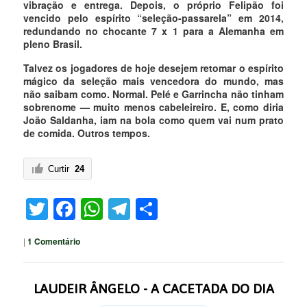
vibração e entrega. Depois, o próprio Felipão foi
vencido pelo espírito “seleção-passarela” em 2014,
redundando no chocante 7 x 1 para a Alemanha em
pleno Brasil.
Talvez os jogadores de hoje desejem retomar o espírito
mágico da seleção mais vencedora do mundo, mas
não saibam como. Normal. Pelé e Garrincha não tinham
sobrenome — muito menos cabeleireiro. E, como diria
João Saldanha, iam na bola como quem vai num prato
de comida. Outros tempos.
Curtir
24
Twitter
Facebook
WhatsApp
Telegram
Share
|
1
Comentário
LAUDEIR ÂNGELO - A CACETADA DO DIA