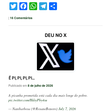
Twitter
Facebook
WhatsApp
Telegram
Share
|
16
Comentários
DEU NO X
É PI, PI, PI, PI…
Publicado em
8 de julho de 2026
A picanha prometida está cada dia mais longe do pobre.
pic.twitter.com/HdsyPby4su
— Nanibarbosa (@RosaneBonoro)
July 7, 2026