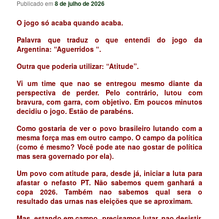
Publicado em
8 de julho de 2026
O jogo só acaba quando acaba.
Palavra que traduz o que entendi do jogo da
Argentina:
“Aguerridos “.
Outra que poderia utilizar:
“Atitude”.
Vi um time que nao se entregou mesmo diante da
perspectiva de perder.
Pelo contrário, lutou com
bravura, com garra, com objetivo.
Em poucos minutos
decidiu o jogo.
Estão de parabéns.
Como gostaria de ver o povo brasileiro lutando com a
mesma força mas em outro campo. O campo da política
(como é mesmo? Você pode ate nao gostar de política
mas sera governado por ela).
Um povo com atitude para, desde já, iniciar a luta para
afastar o nefasto PT.
Não sabemos quem ganhará a
copa 2026. Também nao sabemos qual sera o
resultado das urnas nas eleições que se aproximam.
Mas, estando em campo, precisamos lutar, nao desistir,