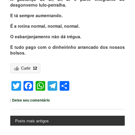
desgonverno lulo-petralha.
E tá sempre aumentando.
É a rotina normal, normal, normal.
O esbanjanjamento não dá trégua.
E tudo pago com o dinheirinho arrancado dos nossos
bolsos.
Curtir
12
Twitter
Facebook
WhatsApp
Telegram
Share
|
Deixe seu comentário
Posts mais antigos