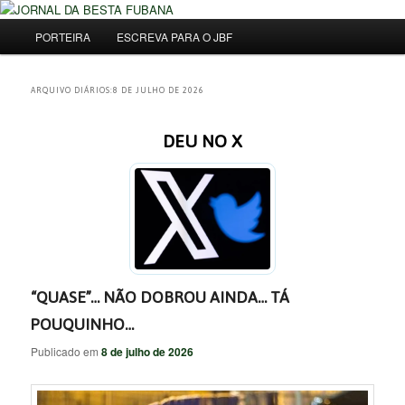
Pular
Pular
Uma Gazeta Escrota
para
para
Menu
Pesqu
PORTEIRA
ESCREVA PARA O JBF
o
o
principal
conteúdo
conteúdo
JORNAL DA BESTA FUBANA
principal
secundário
ARQUIVO DIÁRIOS:
8 DE JULHO DE 2026
DEU NO X
“QUASE”… NÃO DOBROU AINDA… TÁ
POUQUINHO…
Publicado em
8 de julho de 2026