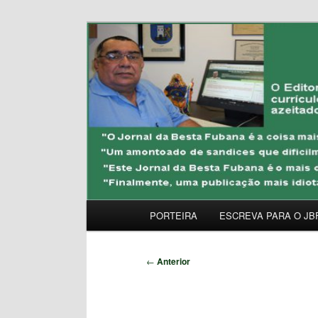
Pular
Uma Gazeta Escrota
para
o
JORNAL DA BESTA 
conteúdo
principal
Menu
PORTEIRA
ESCREVA PARA O JB
principal
Navegação
←
Anterior
de
posts