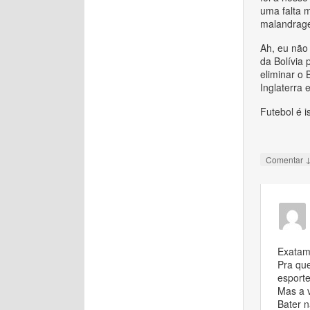
uma falta m
malandrage
Ah, eu não
da Bolívia
eliminar o
Inglaterra 
Futebol é i
Comentar
Exatam
Pra que
esporte
Mas a v
Bater n