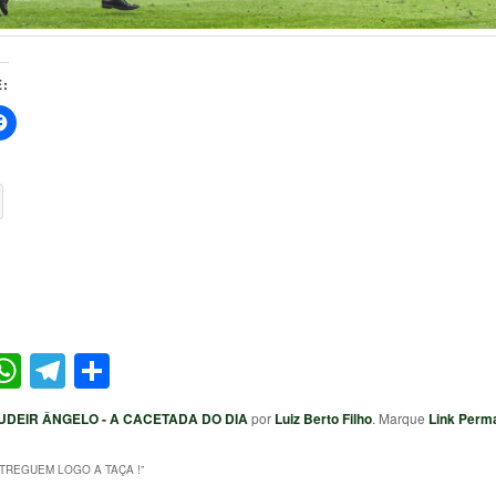
:
ter
acebook
WhatsApp
Telegram
Share
UDEIR ÂNGELO - A CACETADA DO DIA
por
Luiz Berto Filho
. Marque
Link Perm
TREGUEM LOGO A TAÇA !
”