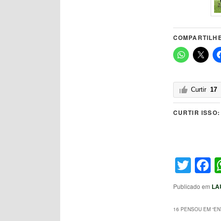
COMPARTILHE
Curtir
17
CURTIR ISSO:
Twit
F
Publicado em
LA
16 PENSOU EM “
EN