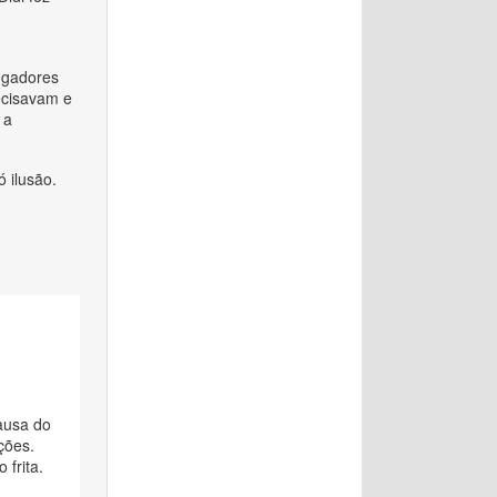
ogadores
ecisavam e
 a
ó ilusão.
causa do
ções.
 frita.