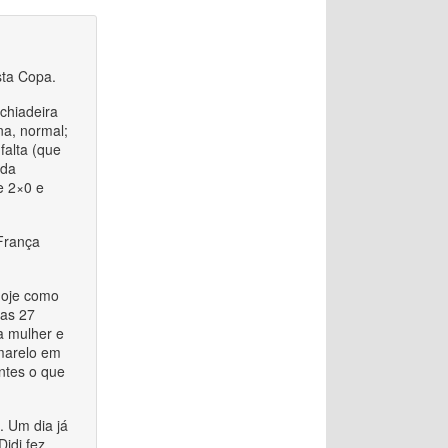
sta Copa.
 chiadeira
na, normal;
falta (que
 da
e 2×0 e
 França
hoje como
as 27
a mulher e
amarelo em
ntes o que
. Um dia já
Didi fez