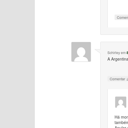
Comen
Schirley
em
A Argentina
Comentar
Há mom
també
Anular 