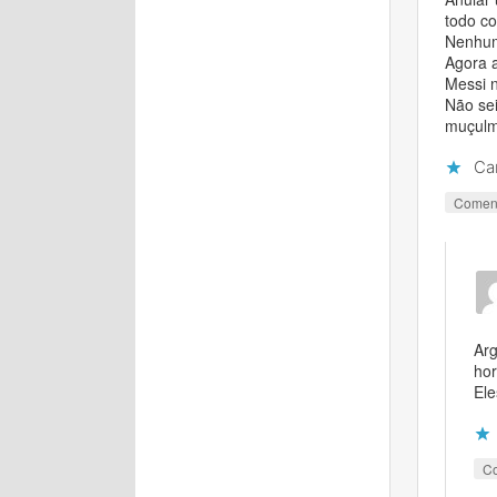
todo co
Nenhum 
Agora 
Messi n
Não sei
muçulm
Ca
Comen
Arg
hor
Ele
C