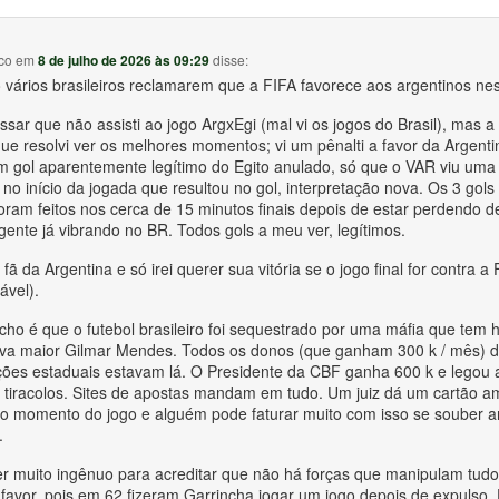
co
em
8 de julho de 2026 às 09:29
disse:
o vários brasileiros reclamarem que a FIFA favorece aos argentinos ne
sar que não assisti ao jogo ArgxEgi (mal vi os jogos do Brasil), mas a
que resolvi ver os melhores momentos; vi um pênalti a favor da Argenti
m gol aparentemente legítimo do Egito anulado, só que o VAR viu uma 
no início da jogada que resultou no gol, interpretação nova. Os 3 gols
oram feitos nos cerca de 15 minutos finais depois de estar perdendo d
ente já vibrando no BR. Todos gols a meu ver, legítimos.
fã da Argentina e só irei querer sua vitória se o jogo final for contra a
ável).
cho é que o futebol brasileiro foi sequestrado por uma máfia que tem 
a maior Gilmar Mendes. Todos os donos (que ganham 300 k / mês) d
ões estaduais estavam lá. O Presidente da CBF ganha 600 k e legou 
 tiracolos. Sites de apostas mandam em tudo. Um juiz dá um cartão 
o momento do jogo e alguém pode faturar muito com isso se souber a
.
r muito ingênuo para acreditar que não há forças que manipulam tudo
 favor, pois em 62 fizeram Garrincha jogar um jogo depois de expulso, 