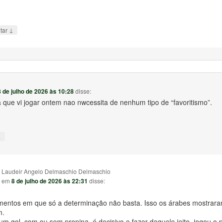
↓
tar
8 de julho de 2026 às 10:28
disse:
 que vi jogar ontem nao nwcessita de nenhum tipo de “favoritismo”.
↓
Laudeir Angelo Delmaschio Delmaschio
em
8 de julho de 2026 às 22:31
disse:
entos em que só a determinação não basta. Isso os árabes mostrar
m.
um gol, com ou sem propina, é decisivo e fazer daquele jeito, jogou o 