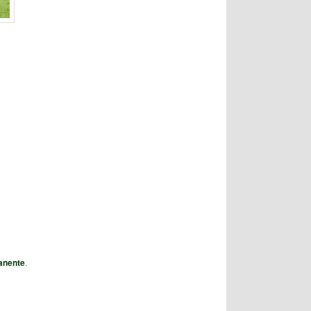
anente
.