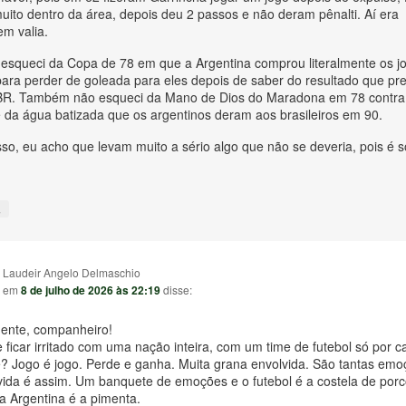
uito dentro da área, depois deu 2 passos e não deram pênalti. Aí era
m valia.
 esqueci da Copa de 78 em que a Argentina comprou literalmente os j
 para perder de goleada para eles depois de saber do resultado que pr
 BR. Também não esqueci da Mano de Dios do Maradona em 78 contra
e da água batizada que os argentinos deram aos brasileiros em 90.
sso, eu acho que levam muito a sério algo que não se deveria, pois é s
↓
Laudeir Angelo Delmaschio
em
8 de julho de 2026 às 22:19
disse:
ente, companheiro!
 ficar irritado com uma nação inteira, com um time de futebol só por 
? Jogo é jogo. Perde e ganha. Muita grana envolvida. São tantas emo
ida é assim. Um banquete de emoções e o futebol é a costela de porco
a Argentina é a pimenta.