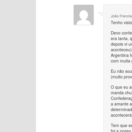
João Francis
Tenho vist
Devo confes
era tanta, 
depois vi u
aconteceu) 
Argentina f
com muita g
Eu não sou 
(muito prov
O que eu a
manda chuv
Confederaç
a amante a
determinad
acontecerá
Tem que se
foi a nosso