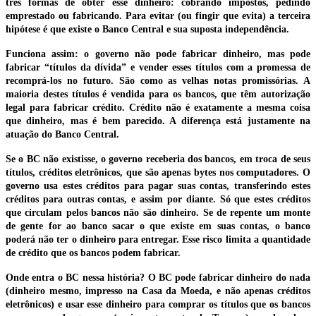
três formas de obter esse dinheiro: cobrando impostos, pedindo
emprestado ou fabricando. Para evitar (ou fingir que evita) a terceira
hipótese é que existe o Banco Central e sua suposta independência.
Funciona assim: o governo não pode fabricar dinheiro, mas pode
fabricar “títulos da dívida” e vender esses títulos com a promessa de
recomprá-los no futuro. São como as velhas notas promissórias. A
maioria destes títulos é vendida para os bancos, que têm autorização
legal para fabricar crédito. Crédito não é exatamente a mesma coisa
que dinheiro, mas é bem parecido. A diferença está justamente na
atuação do Banco Central.
Se o BC não existisse, o governo receberia dos bancos, em troca de seus
títulos, créditos eletrônicos, que são apenas bytes nos computadores. O
governo usa estes créditos para pagar suas contas, transferindo estes
créditos para outras contas, e assim por diante. Só que estes créditos
que circulam pelos bancos não são dinheiro. Se de repente um monte
de gente for ao banco sacar o que existe em suas contas, o banco
poderá não ter o dinheiro para entregar. Esse risco limita a quantidade
de crédito que os bancos podem fabricar.
Onde entra o BC nessa história? O BC pode fabricar dinheiro do nada
(dinheiro mesmo, impresso na Casa da Moeda, e não apenas créditos
eletrônicos) e usar esse dinheiro para comprar os títulos que os bancos