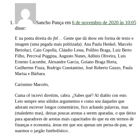
Sancho Pança
em
6 de novembro de 2020 às 10:05
disse:
E na ponta direita do jbf… Gente que dá show em forma de texto e
imagem (uma pegada mais politizada): Ana Paula Henkel, Marcelo
Bertoluci, Caio Copolla, Cláudio Lessa, Políbio Braga, Luiz Berto
Filho, Percival Puggina, Augusto Nunes, Adônis Oliveira, Luis
Ernesto Lacombe, Alexandre Garcia, Goiano Braga Horta,
Guilherme Fiuza, Rodrigo Constantino, José Roberto Guzzo, Paula
Marisa e Bárbara.
Caríssimo Marcelo,
Cuma cê iscrevi direitim, cabra. ¿Sabes qué? Al diablo con esto.
Leio sempre seus sólidos argumentos e como sou daqueles que
adoram escrever longos comentários, fico achando palavras, mas
(maledetto mas), deixas poucas arestas a serem aparadas, o que deixo
para aparadores de arestas mais capacitados do que eu em termos de
finanças e economia, áreas em que sou apenas um perna-de-pau, se
usarmos o jargão futebolístico..