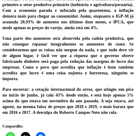
primeiro o setor produtivo primário (indústria e agricultura/pecuária).
Com a economia parada e sufocada pela quarentena, a inflação
demora mais para chegar ao consumidor. Assim, enquanto o IGP-M já
acumula 20,93% de aumento nos últimos doze meses, o IPCA, que
mede apenas os preços do varejo, ainda está em 4%.
Uma parte dos aumentos será absorvida pela cadeia produtiva, que
não consegue repassar integralmente os aumentos de custo. Se
considerarmos que as coisas não surgem do nada, e que tudo deve vir
de algum lugar, é fácil ver que a riqueza que o governo obteve
fabricando dinheiro será paga pela redução das margens de lucro das
empresas. Como o povo que acredita que inflação é bom também
acredita que lucro é uma coisa nojenta e horrorosa, ninguém se
importa.
Para encerrar: a cotação internacional do arroz, que atingiu um pico
no início de junho, já caiu 43% desde então, e está hoje apenas 5%
acima do que estava em novembro do ano passado. A soja estava, até
agosto, na mesma faixa de preços que 2018 e 2019, e mais barata que
em 2016 e 2017. A desculpa do Roberto Campos Neto não cola.
Compartilhe: