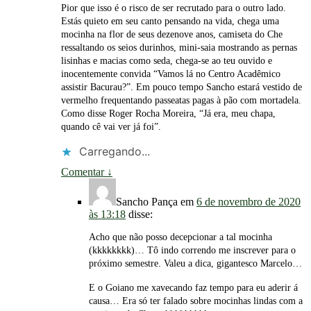
Pior que isso é o risco de ser recrutado para o outro lado.
Estás quieto em seu canto pensando na vida, chega uma
mocinha na flor de seus dezenove anos, camiseta do Che
ressaltando os seios durinhos, mini-saia mostrando as pernas
lisinhas e macias como seda, chega-se ao teu ouvido e
inocentemente convida “Vamos lá no Centro Acadêmico
assistir Bacurau?”. Em pouco tempo Sancho estará vestido de
vermelho frequentando passeatas pagas à pão com mortadela.
Como disse Roger Rocha Moreira, “Já era, meu chapa,
quando cê vai ver já foi”.
Carregando...
Comentar
↓
Sancho Pança
em
6 de novembro de 2020
às 13:18
disse:
Acho que não posso decepcionar a tal mocinha
(kkkkkkkk)… Tô indo correndo me inscrever para o
próximo semestre. Valeu a dica, gigantesco Marcelo…
E o Goiano me xavecando faz tempo para eu aderir á
causa… Era só ter falado sobre mocinhas lindas com a