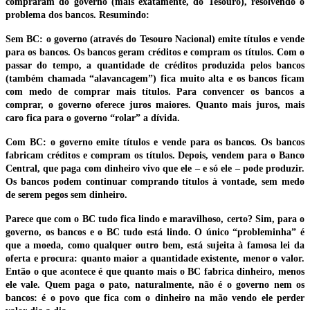
compraram do governo (mais exatamente, do Tesouro), resolvendo o
problema dos bancos. Resumindo:
Sem BC: o governo (através do Tesouro Nacional) emite títulos e vende
para os bancos. Os bancos geram créditos e compram os títulos. Com o
passar do tempo, a quantidade de créditos produzida pelos bancos
(também chamada “alavancagem”) fica muito alta e os bancos ficam
com medo de comprar mais títulos. Para convencer os bancos a
comprar, o governo oferece juros maiores. Quanto mais juros, mais
caro fica para o governo “rolar” a dívida.
Com BC: o governo emite títulos e vende para os bancos. Os bancos
fabricam créditos e compram os títulos. Depois, vendem para o Banco
Central, que paga com dinheiro vivo que ele – e só ele – pode produzir.
Os bancos podem continuar comprando títulos à vontade, sem medo
de serem pegos sem dinheiro.
Parece que com o BC tudo fica lindo e maravilhoso, certo? Sim, para o
governo, os bancos e o BC tudo está lindo. O único “probleminha” é
que a moeda, como qualquer outro bem, está sujeita à famosa lei da
oferta e procura: quanto maior a quantidade existente, menor o valor.
Então o que acontece é que quanto mais o BC fabrica dinheiro, menos
ele vale. Quem paga o pato, naturalmente, não é o governo nem os
bancos: é o povo que fica com o dinheiro na mão vendo ele perder