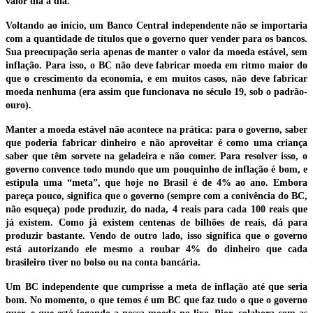
valor dia a dia.
Voltando ao início, um Banco Central independente não se importaria
com a quantidade de títulos que o governo quer vender para os bancos.
Sua preocupação seria apenas de manter o valor da moeda estável, sem
inflação. Para isso, o BC não deve fabricar moeda em ritmo maior do
que o crescimento da economia, e em muitos casos, não deve fabricar
moeda nenhuma (era assim que funcionava no século 19, sob o padrão-
ouro).
Manter a moeda estável não acontece na prática: para o governo, saber
que poderia fabricar dinheiro e não aproveitar é como uma criança
saber que têm sorvete na geladeira e não comer. Para resolver isso, o
governo convence todo mundo que um pouquinho de inflação é bom, e
estipula uma “meta”, que hoje no Brasil é de 4% ao ano. Embora
pareça pouco, significa que o governo (sempre com a conivência do BC,
não esqueça) pode produzir, do nada, 4 reais para cada 100 reais que
já existem. Como já existem centenas de bilhões de reais, dá para
produzir bastante. Vendo de outro lado, isso significa que o governo
está autorizando ele mesmo a roubar 4% do dinheiro que cada
brasileiro tiver no bolso ou na conta bancária.
Um BC independente que cumprisse a meta de inflação até que seria
bom. No momento, o que temos é um BC que faz tudo o que o governo