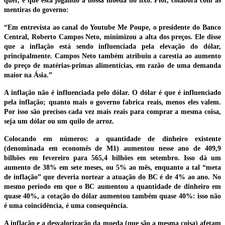
quer, e que está jogando a nossa moeda no lixo. Pior, colabora com as
mentiras do governo:
“Em entrevista ao canal do Youtube Me Poupe, o presidente do Banco
Central, Roberto Campos Neto, minimizou a alta dos preços. Ele disse
que a inflação está sendo influenciada pela elevação do dólar,
principalmente. Campos Neto também atribuiu a carestia ao aumento
do preço de matérias-primas alimentícias, em razão de uma demanda
maior na Ásia.”
A inflação não é influenciada pelo dólar. O dólar é que é influenciado
pela inflação; quanto mais o governo fabrica reais, menos eles valem.
Por isso são precisos cada vez mais reais para comprar a mesma coisa,
seja um dólar ou um quilo de arroz.
Colocando em números: a quantidade de dinheiro existente
(denominada em economês de M1) aumentou nesse ano de 409,9
bilhões em fevereiro para 565,4 bilhões em setembro. Isso dá um
aumento de 38% em sete meses, ou 5% ao mês, enquanto a tal “meta
de inflação” que deveria nortear a atuação do BC é de 4% ao ano. No
mesmo período em que o BC aumentou a quantidade de dinheiro em
quase 40%, a cotação do dólar aumentou também quase 40%: isso não
é uma coincidência, é uma consequência.
A inflação e a desvalorização da moeda (que são a mesma coisa) afetam