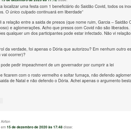
cia localizar uma festa com 1 beneficiário do Saidão Covid, todos os in
os. O único culpado continuará em liberdade”
i a relação entre a saida de presos (que nome ruim, Garcia – Saidão 
uoso) e aglomerações. Acho que presos com Covid não são liberados.
es qualquer um dos participantes pode estar infectado. Não vi relaçã
prol da verdade, foi apenas o Dória que autorizou? Em nenhum outro es
 vai ocorrer)?
 pode pedir impeachment de um governador por cumprir a lei
de ficarem com o rosto vermelho e soltar fumaça, não defendo aglome
saida de Natal e não defendo o Dória. Achei apenas o argumento best
↓
Airton
em
15 de dezembro de 2020 às 17:48
disse: