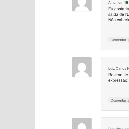
Airton
em
15
Eu gostari
saída de N
Não caberi
Comentar
Luiz Carlos F
Realmente 
expressão: 
Comentar
Francisco
e