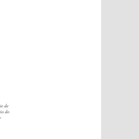
ie de
rio do
e