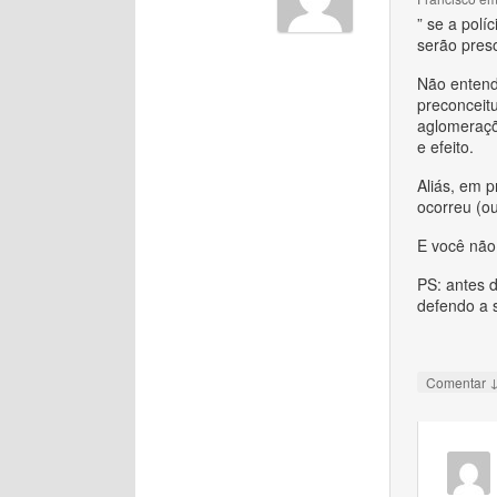
” se a polí
serão pres
Não entend
preconceit
aglomeraçõ
e efeito.
Aliás, em 
ocorreu (ou
E você não
PS: antes 
defendo a 
Comentar