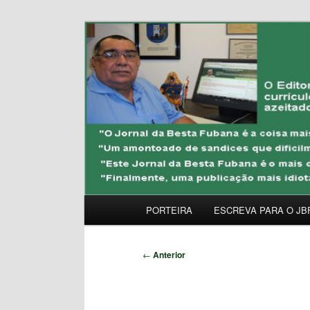
Pular
Uma Gazeta Escrota
para
o
JORNAL DA BESTA 
conteúdo
principal
Menu
PORTEIRA
ESCREVA PARA O JB
principal
Navegação
←
Anterior
de
posts