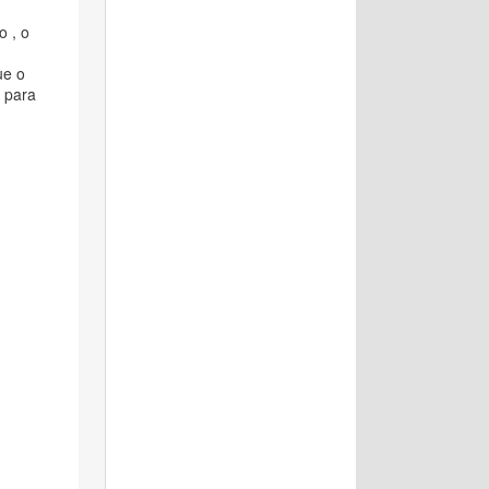
o , o
ue o
 para