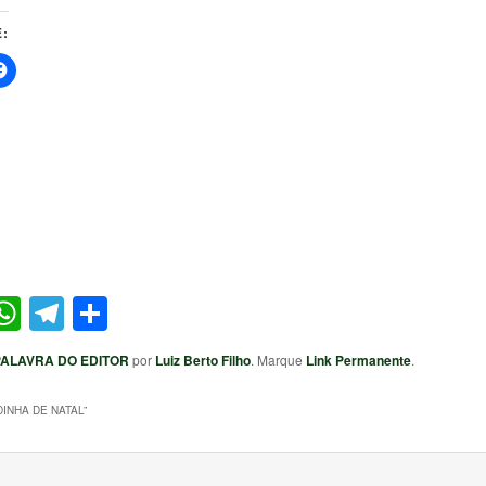
:
ter
acebook
WhatsApp
Telegram
Share
PALAVRA DO EDITOR
por
Luiz Berto Filho
. Marque
Link Permanente
.
DINHA DE NATAL
”