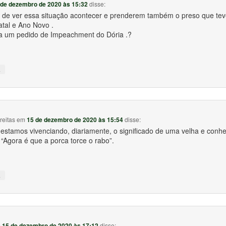
 de dezembro de 2020 às 15:32
disse:
a de ver essa situação acontecer e prenderem também o preso que teve
atal e Ano Novo .
a um pedido de Impeachment do Dória .?
↓
reitas
em
15 de dezembro de 2020 às 15:54
disse:
estamos vivenciando, diariamente, o significado de uma velha e conh
“Agora é que a porca torce o rabo”.
↓
m
15 de dezembro de 2020 às 17:12
disse: