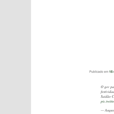
Publicado em
15 
O gov pau
festivida
Saidão C
pic.twi
— Augus