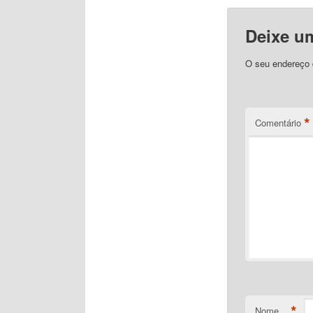
Deixe u
O seu endereço d
*
Comentário
*
Nome