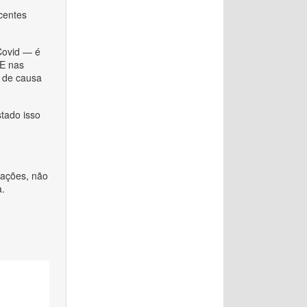
ocentes
Covid — é
 E nas
o de causa
tado isso
rações, não
a.