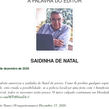
A PALAVRA DO EDITOR
SAIDINHA DE NATAL
de dezembro de 2020
lista autorizou a saidinha de Natal de presos. Como tb proibiu qualquer espéc
de, está criada a possibilidade: se a polícia localizar uma festa com 1 beneficiá
ovid, todos os inocentes serão presos. O único culpado continuará em liberdad
tter.com/MT0HAmZAv3
to Nunes (@augustosnunes)
December 15, 2020