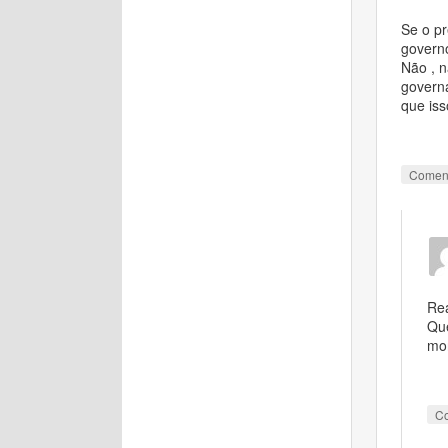
Se o pr
govern
Não , n
govern
que iss
Comen
Rea
Que
mo
C