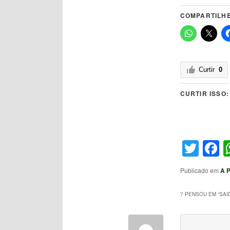
COMPARTILHE
Curtir
0
CURTIR ISSO:
Twit
F
Publicado em
A 
7 PENSOU EM “
SAI