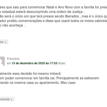
eso que saiu para comemorar Natal e Ano Novo com a família for pres
o estadual estará descumprindo uma ordem da Justiça .
ão será o único em que terá presos sendo liberados , mas é o único q
ador proibiu comemorações e disse que usará todos os meios cabíveis
o não aconteça .
↓
tar
Francisco
em
15 de dezembro de 2020 às 17:53
disse:
lmente essa decisão foi mesmo imbecil.
m puder comemorar em família vai. Principalmente se estiverem
rando na mesma casa ou apartamento. Meu caso
↓
omentar