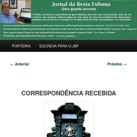
Pular
Uma Gazeta Escrota
para
Pesqu
o
conteúdo
JORNAL DA BESTA FUBANA
principal
Menu
PORTEIRA
ESCREVA PARA O JBF
principal
Navegação
←
Anterior
Próximo
→
de
posts
CORRESPONDÊNCIA RECEBIDA