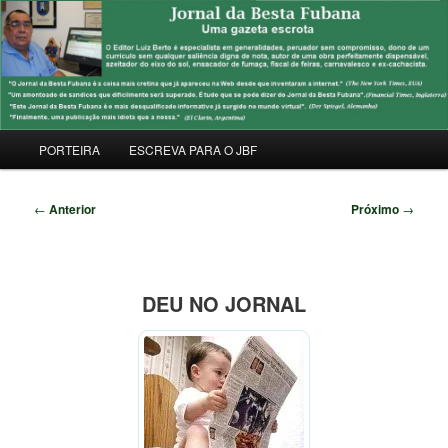
Pular
Uma Gazeta Escrota
para
Pesqu
o
conteúdo
JORNAL DA BESTA FUBANA
principal
Menu
PORTEIRA
ESCREVA PARA O JBF
principal
Navegação
←
Anterior
Próximo
→
de
posts
DEU NO JORNAL