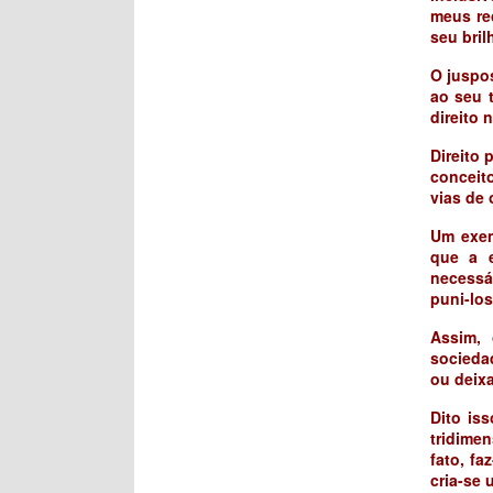
meus re
seu bril
O juspo
ao seu 
direito n
Direito 
conceit
vias de 
Um exem
que a e
necessár
puni-los
Assim, 
sociedad
ou deixa
Dito is
tridimen
fato, fa
cria-se 