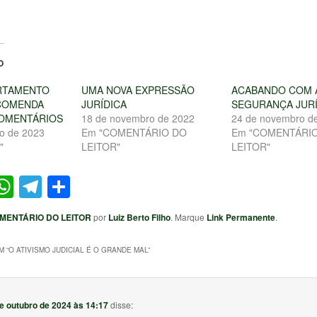
O
RTAMENTO
UMA NOVA EXPRESSÃO
ACABANDO COM 
COMENDA
JURÍDICA
SEGURANÇA JURÍ
COMENTÁRIOS
18 de novembro de 2022
24 de novembro d
o de 2023
Em "COMENTÁRIO DO
Em "COMENTÁRI
"
LEITOR"
LEITOR"
ter
acebook
WhatsApp
Telegram
Share
MENTÁRIO DO LEITOR
por
Luiz Berto Filho
. Marque
Link Permanente
.
 “
O ATIVISMO JUDICIAL É O GRANDE MAL
”
e outubro de 2024 às 14:17
disse: