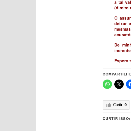
a tal va
(direito 
O assun
deixar 
mesmas 
acusatór
De minh
inerente
Espero t
COMPARTILHE
Curtir
0
CURTIR ISSO: