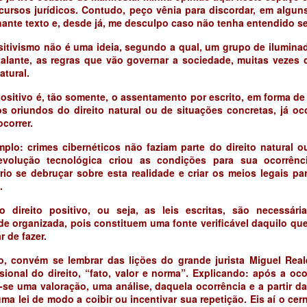
cursos jurídicos. Contudo, peço vênia para discordar, em algun
hante texto e, desde já, me desculpo caso não tenha entendido se
sitivismo não é uma ideia, segundo a qual, um grupo de iluminad
talante, as regras que vão governar a sociedade, muitas vezes 
atural.
positivo é, tão somente, o assentamento por escrito, em forma de
os oriundos do direito natural ou de situações concretas, já oc
ocorrer.
plo: crimes cibernéticos não faziam parte do direito natural ou
volução tecnológica criou as condições para sua ocorrênci
io se debruçar sobre esta realidade e criar os meios legais par
.
o direito positivo, ou seja, as leis escritas, são necessári
e organizada, pois constituem uma fonte verificável daquilo que
r de fazer.
so, convém se lembrar das lições do grande jurista Miguel Real
sional do direito, “fato, valor e norma”. Explicando: após a oc
z-se uma valoração, uma análise, daquela ocorrência e a partir d
uma lei de modo a coibir ou incentivar sua repetição. Eis aí o ce