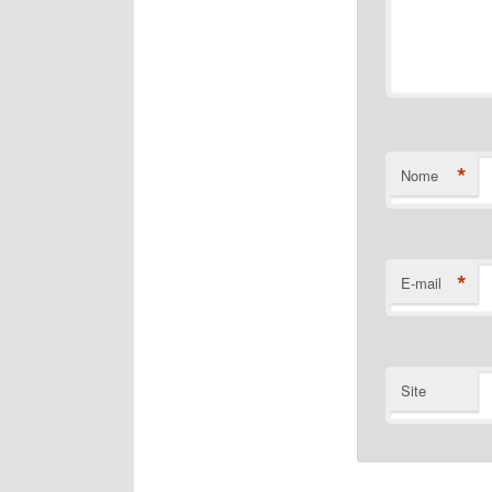
*
Nome
*
E-mail
Site