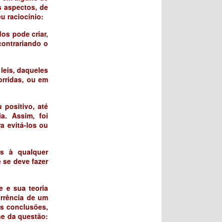
s aspectos, de
u raciocínio:
os pode criar,
contrariando o
 leis, daqueles
orridas, ou em
 positivo, até
a. Assim, foi
a evitá-los ou
as à qualquer
 se deve fazer
e e sua teoria
orrência de um
as conclusões,
rne da questão: