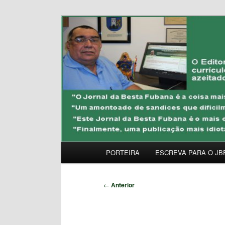
Pular
Uma Gazeta Escrota
para
o
JORNAL DA BESTA 
conteúdo
principal
Menu
PORTEIRA
ESCREVA PARA O JB
principal
Navegação
←
Anterior
de
posts