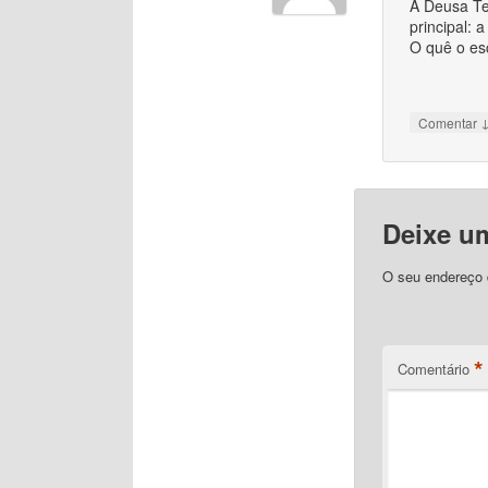
A Deusa Te
principal: a
O quê o esc
Comentar
Deixe u
O seu endereço d
*
Comentário