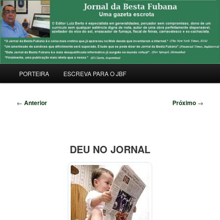
Pular
Uma Gazeta Escrota
para
Pesqu
o
conteúdo
JORNAL DA BESTA FUBANA
principal
Menu
PORTEIRA
ESCREVA PARA O JBF
principal
Navegação
←
Anterior
Próximo
→
de
posts
DEU NO JORNAL