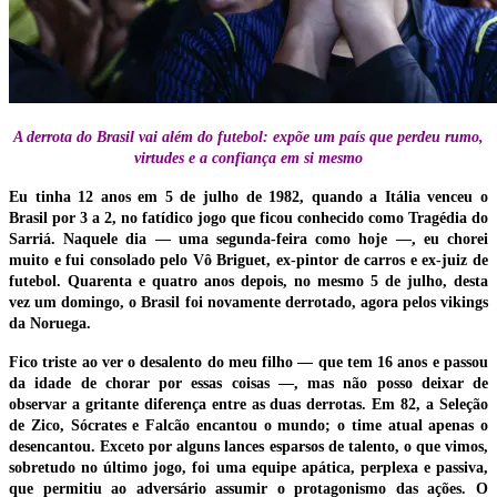
A derrota do Brasil vai além do futebol: expõe um país que perdeu rumo,
virtudes e a confiança em si mesmo
Eu tinha 12 anos em 5 de julho de 1982, quando a Itália venceu o
Brasil por 3 a 2, no fatídico jogo que ficou conhecido como Tragédia do
Sarriá. Naquele dia — uma segunda-feira como hoje —, eu chorei
muito e fui consolado pelo Vô Briguet, ex-pintor de carros e ex-juiz de
futebol. Quarenta e quatro anos depois, no mesmo 5 de julho, desta
vez um domingo, o Brasil foi novamente derrotado, agora pelos vikings
da Noruega.
Fico triste ao ver o desalento do meu filho — que tem 16 anos e passou
da idade de chorar por essas coisas —, mas não posso deixar de
observar a gritante diferença entre as duas derrotas. Em 82, a Seleção
de Zico, Sócrates e Falcão encantou o mundo; o time atual apenas o
desencantou. Exceto por alguns lances esparsos de talento, o que vimos,
sobretudo no último jogo, foi uma equipe apática, perplexa e passiva,
que permitiu ao adversário assumir o protagonismo das ações. O