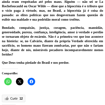
ainda eram respeitadas até pelos maus. Alguém — não sei se La
Rochefoucauld ou Oscar Wilde — disse que a hipocrisia é o tributo que
o vício paga à virtude, mas, no Brasil, a hipocrisia já é coisa do
passado: as elites políticas que nos desgovernam fazem questão de
exibir sua maldade e sua podridão moral como troféus.
Bondade, compaixão, justiça, coragem, paciência, mansidão,
generosidade, pureza, confiança, inteligência, amor à verdade e perdão
se tornaram objeto de escárnio. Não é a primeira vez que isso acontece
na história: se, no Calvário, diante da própria Verdade oferecida em
sacrifício, os homens maus fizeram zombarias, por que não o fariam
hoje, diante de nós, miseráveis pecadores incomparavelmente menos
feridos?
Que Deus tenha piedade do Brasil e nos perdoe.
Compartilhe:
Curtir
12