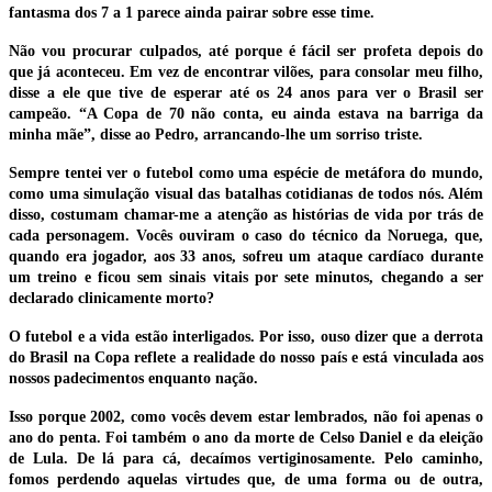
fantasma dos 7 a 1 parece ainda pairar sobre esse time.
Não vou procurar culpados, até porque é fácil ser profeta depois do
que já aconteceu. Em vez de encontrar vilões, para consolar meu filho,
disse a ele que tive de esperar até os 24 anos para ver o Brasil ser
campeão. “A Copa de 70 não conta, eu ainda estava na barriga da
minha mãe”, disse ao Pedro, arrancando-lhe um sorriso triste.
Sempre tentei ver o futebol como uma espécie de metáfora do mundo,
como uma simulação visual das batalhas cotidianas de todos nós. Além
disso, costumam chamar-me a atenção as histórias de vida por trás de
cada personagem. Vocês ouviram o caso do técnico da Noruega, que,
quando era jogador, aos 33 anos, sofreu um ataque cardíaco durante
um treino e ficou sem sinais vitais por sete minutos, chegando a ser
declarado clinicamente morto?
O futebol e a vida estão interligados. Por isso, ouso dizer que a derrota
do Brasil na Copa reflete a realidade do nosso país e está vinculada aos
nossos padecimentos enquanto nação.
Isso porque 2002, como vocês devem estar lembrados, não foi apenas o
ano do penta. Foi também o ano da morte de Celso Daniel e da eleição
de Lula. De lá para cá, decaímos vertiginosamente. Pelo caminho,
fomos perdendo aquelas virtudes que, de uma forma ou de outra,