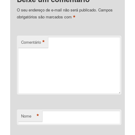
O seu endereço de e-mail não será publicado.
Campos
*
obrigatórios são marcados com
*
Comentário
*
Nome