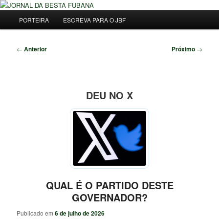
Pular
Uma Gazeta Escrota
para
Menu
Pesqu
PORTEIRA
ESCREVA PARA O JBF
o
principal
conteúdo
JORNAL DA BESTA FUBANA
principal
Navegação
←
Anterior
Próximo
→
de
posts
DEU NO X
QUAL É O PARTIDO DESTE
GOVERNADOR?
Publicado em
6 de julho de 2026