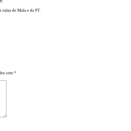
e:
 a ruína do Mula e do PT.
ados com
*