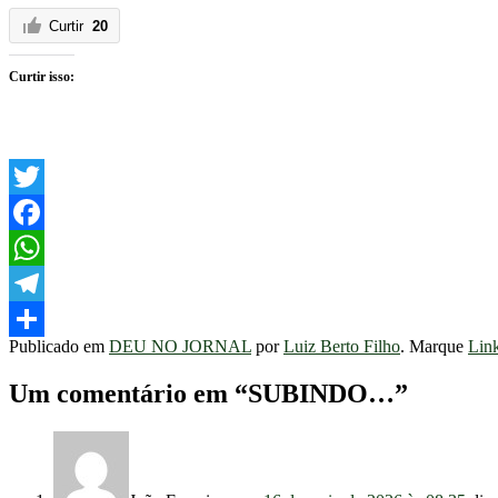
Curtir
20
Curtir isso:
Twitter
Facebook
WhatsApp
Telegram
Publicado em
DEU NO JORNAL
por
Luiz Berto Filho
. Marque
Lin
Share
Um comentário em “
SUBINDO…
”