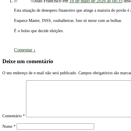
João Francisco
em
16 de maio de 2026 às 08:35
diss
Esta situação de desespero financeiro que atinge a maioria do povão é
Esquece Master, INSS, roubalheiras. Isso só mexe com as bolhas.
É o bolso que decide eleições.
Comentar
↓
Deixe um comentário
O seu endereço de e-mail não será publicado.
Campos obrigatórios são marc
Comentário
*
Nome
*