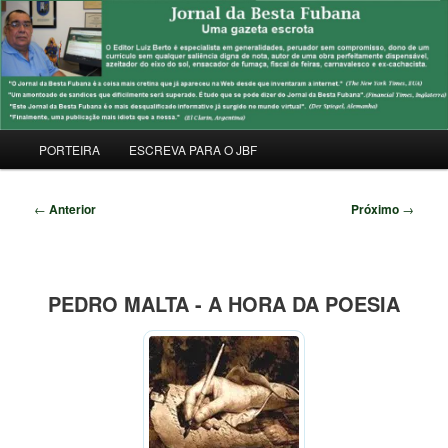
Pular
Uma Gazeta Escrota
para
Pesqu
o
conteúdo
JORNAL DA BESTA FUBANA
principal
Menu
PORTEIRA
ESCREVA PARA O JBF
principal
Navegação
←
Anterior
Próximo
→
de
posts
PEDRO MALTA - A HORA DA POESIA