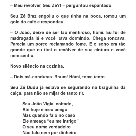
– Meu revólver, Seu Zé?! – perguntou espantado.
Seu Zé Braz engoliu o que tinha na boca, tomou um
gole do café e respondeu.
– Ô Jõao, deixe de ser tão mentiroso, hômi. Eu fui de
madrugada lá e você ‘tava dormindo. Chega roncava.
Parecia um porco reclamando fome. E o sono era tão
grande que eu tirei o revólver de sua cintura e você
nem sentiu.
Novo silêncio na cozinha.
– Dois má-condutas. Rhum! Hômi, tome tento.
Seu Zé Dudu já estava se segurando na braguilha da
calça, para não se mijar de tanto rir.
Seu João Vigia, coitado,
Até hoje é meu amigo
Mas quando falo no caso
Ele ameaça “eu me intrigo”
O seu nome verdadeiro
Não falo nem por dinheiro