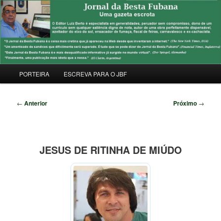
Pular
Uma Gazeta Escrota
para
Pesqu
o
conteúdo
JORNAL DA BESTA FUBANA
principal
Menu
PORTEIRA
ESCREVA PARA O JBF
principal
Navegação
←
Anterior
Próximo
→
de
posts
JESUS DE RITINHA DE MIÚDO