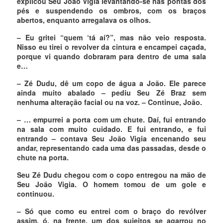
explicou Seu João Vigia levantando-se nas pontas dos
pés e suspendendo os ombros, com os braços
abertos, enquanto arregalava os olhos.
– Eu gritei “quem ‘tá aí?”, mas não veio resposta.
Nisso eu tirei o revolver da cintura e encampei caçada,
porque vi quando dobraram para dentro de uma sala
e…
– Zé Dudu, dê um copo de água a João. Ele parece
ainda muito abalado – pediu Seu Zé Braz sem
nenhuma alteração facial ou na voz. – Continue, João.
– … empurrei a porta com um chute. Daí, fui entrando
na sala com muito cuidado. E fui entrando, e fui
entrando – contava Seu João Vigia encenando seu
andar, representando cada uma das passadas, desde o
chute na porta.
Seu Zé Dudu chegou com o copo entregou na mão de
Seu João Vigia. O homem tomou de um gole e
continuou.
– Só que como eu entrei com o braço do revólver
assim, ó, na frente, um dos sujeitos se agarrou no