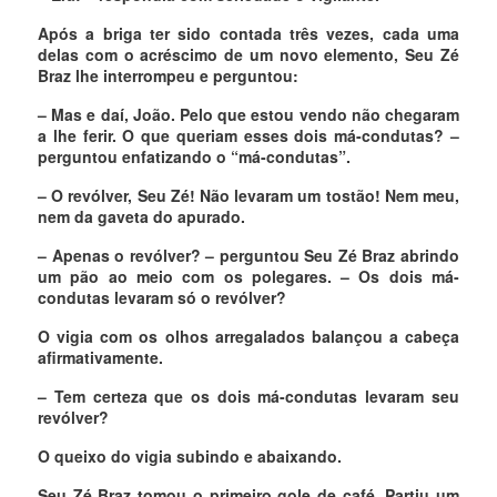
Após a briga ter sido contada três vezes, cada uma
delas com o acréscimo de um novo elemento, Seu Zé
Braz lhe interrompeu e perguntou:
– Mas e daí, João. Pelo que estou vendo não chegaram
a lhe ferir. O que queriam esses dois má-condutas? –
perguntou enfatizando o “má-condutas”.
– O revólver, Seu Zé! Não levaram um tostão! Nem meu,
nem da gaveta do apurado.
– Apenas o revólver? – perguntou Seu Zé Braz abrindo
um pão ao meio com os polegares. – Os dois má-
condutas levaram só o revólver?
O vigia com os olhos arregalados balançou a cabeça
afirmativamente.
– Tem certeza que os dois má-condutas levaram seu
revólver?
O queixo do vigia subindo e abaixando.
Seu Zé Braz tomou o primeiro gole de café. Partiu um