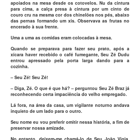
apoiados na mesa desde os cotovelos. Nu da cintura
para cima, a calça presa à cintura por um cinto de
couro cru na mesma cor dos chinelões nos pés, abaixo
das pernas formando um xis. Observava as frutas no
encerado à sua frente.
Uma a uma as comidas eram colocadas à mesa.
Quando se preparava para fazer seu prato, após a
xícara haver recebido o café fumegante, Seu Zé Dudu
entrou apressado pela porta larga dando para a
cozinha.
– Seu Zé! Seu Zé!
– Diga, Zé. O que é que há? – perguntou Seu Zé Braz já
reconhecendo certa impaciência do velho empregado.
Lá fora, na área da casa, um vigilante noturno andava
inquieto de um lado para o outro.
Seu nome eu vou preferir omitir nessa história, a fim de
preservar nossa amizade.
No entanto, deixem-me chamá-lo de Seu João Vigia,