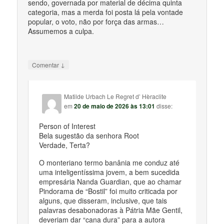
sendo, governada por material de décima quinta
categoria, mas a merda foi posta lá pela vontade
popular, o voto, não por força das armas…
Assumemos a culpa.
↓
Comentar
Matilde Urbach Le Regret d’ Hèraclite
em
20 de maio de 2026 às 13:01
disse:
Person of Interest
Bela sugestão da senhora Root
Verdade, Terta?
O monteriano termo banânia me conduz até
uma inteligentíssima jovem, a bem sucedida
empresária Nanda Guardian, que ao chamar
Pindorama de “Bostil” foi muito criticada por
alguns, que disseram, inclusive, que tais
palavras desabonadoras à Pátria Mãe Gentil,
deveriam dar “cana dura” para a autora