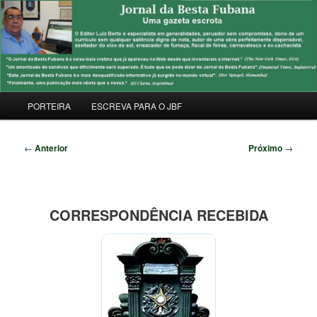
Pular
Uma Gazeta Escrota
para
Pesqu
o
conteúdo
JORNAL DA BESTA FUBANA
principal
Menu
PORTEIRA
ESCREVA PARA O JBF
principal
Navegação
←
Anterior
Próximo
→
de
posts
CORRESPONDÊNCIA RECEBIDA