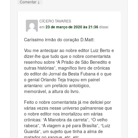
↓
Comentar
CÍCERO TAVARES
em
23 de março de 2020 às 21:36
disse:
Caríssimo irmão do coração D.Matt:
Vou me antecipar ao nobre editor Luiz Berto e
dizer-lhe que tudo que o nobre comentarista
resenhou sobre “A Prisão de São Benedito e
outras histórias”, magnífico livro de crônicas
do editor do Jornal da Besta Fubana é o que
o genial Orlando Teja traçou em painel
arianiano: um prefácio antológico,
memorável, a altura do livro.
Feito o nobre comentarista já me deliciei por
várias vezes nesse universo palmarense que
o nobre editor nos imortalizou em várias
crônicas: “A Manobra da carreta”, “O velho
rabeca”, “A viagem a pé para Brasília”, “Luiz
Guarda”, um sujeito que tinha a alma de
matador no sangue, etc. etc….