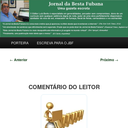
Pular
Uma Gazeta Escrota
para
Pesqu
o
conteúdo
JORNAL DA BESTA FUBANA
principal
Menu
PORTEIRA
ESCREVA PARA O JBF
principal
Navegação
←
Anterior
Próximo
→
de
posts
COMENTÁRIO DO LEITOR