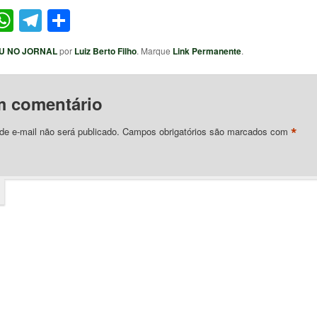
ter
acebook
WhatsApp
Telegram
Share
U NO JORNAL
por
Luiz Berto Filho
. Marque
Link Permanente
.
m comentário
*
e e-mail não será publicado.
Campos obrigatórios são marcados com