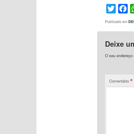
Twit
F
Publicado em
DE
Deixe u
O seu endereço d
*
Comentário