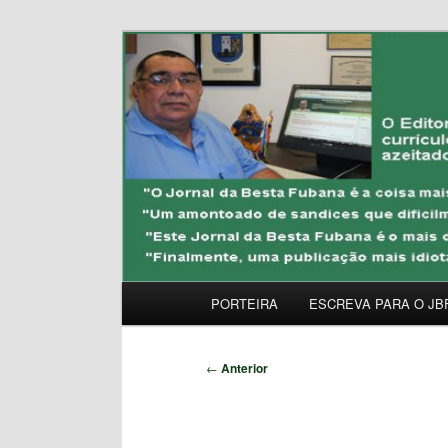
Pular
Uma Gazeta Escrota
para
o
JORNAL DA BESTA 
conteúdo
principal
Menu
PORTEIRA
ESCREVA PARA O JB
principal
Navegação
←
Anterior
de
posts