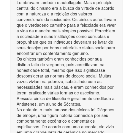
Lembravam também o autoflagelo. Mas o princípio
central do cinismo era a busca da virtude de acordo
com a natureza e a rejeição dos valores
convencionais da sociedade. Os cínicos acreditavam
que o verdadeiro caminho para a felicidade era viver
a vida da maneira mais simples possível. Percebiam
a sociedade e suas instituições como corruptas e
propunham que os indivíduos deveriam se livrar de
seus desejos por bens materiais e status social para
encontrar um contentamento genuíno.
Os cínicos também eram conhecidos por sua
distinta falta de vergonha, pois acreditavam na
honestidade total, mesmo que isso significasse
desconsiderar as normas do decoro social. Muitas
vezes viviam na pobreza, subsistindo com as
necessidades mais básicas, e eram conhecidos por
terem praticado várias formas de ascetismo.
A escola cínica de filosofia é geralmente creditada a
Antístenes, um aluno de Sócrates.
No entanto, o mais famoso dos cínicos foi Diógenes
de Sinope, uma figura notória conhecida por seu
comportamento excêntrico e comentários
espirituosos. De acordo com uma anedota, ele vivia
em uma grande jarra de cerâmica no mercado,