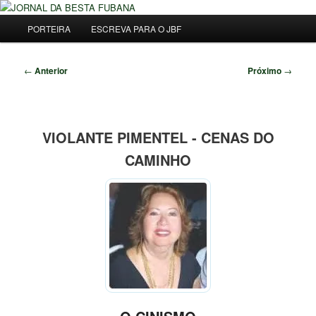
Pular
Uma Gazeta Escrota
para
Menu
Pesqu
PORTEIRA
ESCREVA PARA O JBF
o
principal
conteúdo
JORNAL DA BESTA FUBANA
principal
Navegação
←
Anterior
Próximo
→
de
posts
VIOLANTE PIMENTEL - CENAS DO
CAMINHO