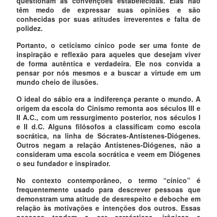
questionam as convenções estabelecidas. Elas não
têm medo de expressar suas opiniões e são
conhecidas por suas atitudes irreverentes e falta de
polidez.
Portanto, o ceticismo cínico pode ser uma fonte de
inspiração e reflexão para aqueles que desejam viver
de forma autêntica e verdadeira. Ele nos convida a
pensar por nós mesmos e a buscar a virtude em um
mundo cheio de ilusões.
O ideal do sábio era a indiferença perante o mundo. A
origem da escola do Cinismo remonta aos séculos III e
II A.C., com um ressurgimento posterior, nos séculos I
e II d.C. Alguns filósofos a classificam como escola
socrática, na linha de Sócrates-Antístenes-Diógenes.
Outros negam a relação Antístenes-Diógenes, não a
consideram uma escola socrática e veem em Diógenes
o seu fundador e inspirador.
No contexto contemporâneo, o termo “cínico” é
frequentemente usado para descrever pessoas que
demonstram uma atitude de desrespeito e deboche em
relação às motivações e intenções dos outros. Essas
pessoas tendem a ser sarcásticas, irônicas e