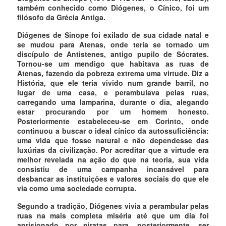
também conhecido como Diógenes, o Cínico, foi um
filósofo da Grécia Antiga.
Diógenes de Sinope foi exilado de sua cidade natal e
se mudou para Atenas, onde teria se tornado um
discípulo de Antistenes, antigo pupilo de Sócrates.
Tornou-se um mendigo que habitava as ruas de
Atenas, fazendo da pobreza extrema uma virtude. Diz a
História, que ele teria vivido num grande barril, no
lugar de uma casa, e perambulava pelas ruas,
carregando uma lamparina, durante o dia, alegando
estar procurando por um homem honesto.
Posteriormente estabeleceu-se em Corinto, onde
continuou a buscar o ideal cínico da autossuficiência:
uma vida que fosse natural e não dependesse das
luxúrias da civilização. Por acreditar que a virtude era
melhor revelada na ação do que na teoria, sua vida
consistiu de uma campanha incansável para
desbancar as instituições e valores sociais do que ele
via como uma sociedade corrupta.
Segundo a tradição, Diógenes vivia a perambular pelas
ruas na mais completa miséria até que um dia foi
aprisionado por piratas para, posteriormente, ser