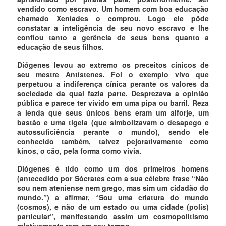
vendido como escravo. Um homem com boa educação
chamado Xeníades o comprou. Logo ele pôde
constatar a inteligência de seu novo escravo e lhe
confiou tanto a gerência de seus bens quanto a
educação de seus filhos.
Diógenes levou ao extremo os preceitos cínicos de
seu mestre Antístenes. Foi o exemplo vivo que
perpetuou a indiferença cínica perante os valores da
sociedade da qual fazia parte. Desprezava a opinião
pública e parece ter vivido em uma pipa ou barril. Reza
a lenda que seus únicos bens eram um alforje, um
bastão e uma tigela (que simbolizavam o desapego e
autossuficiência perante o mundo), sendo ele
conhecido também, talvez pejorativamente como
kinos, o cão, pela forma como vivia.
Diógenes é tido como um dos primeiros homens
(antecedido por Sócrates com a sua célebre frase “Não
sou nem ateniense nem grego, mas sim um cidadão do
mundo.”) a afirmar, “Sou uma criatura do mundo
(cosmos), e não de um estado ou uma cidade (polis)
particular”, manifestando assim um cosmopolitismo
relativamente raro em seu tempo.