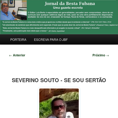
Pular
Uma Gazeta Escrota
para
Pesqu
o
conteúdo
JORNAL DA BESTA FUBANA
principal
Menu
PORTEIRA
ESCREVA PARA O JBF
principal
Navegação
←
Anterior
Próximo
→
de
posts
SEVERINO SOUTO - SE SOU SERTÃO