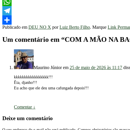
Facebook
WhatsApp
Telegram
Publicado em
DEU NO X
por
Luiz Berto Filho
. Marque
Link Perma
Share
Um comentário em “
COM A MÃO NA B
Maurino Júnior
em
25 de maio de 2026 às 11:17
dis
kkkkkkkkkkkkkkkkk!!!
Êta, djanho!!!
Eu acho que ele deu uma cafungada depois!!!
Comentar
↓
Deixe um comentário
O seu endereço de e-mail não será publicado.
Campos obrigatórios são marc