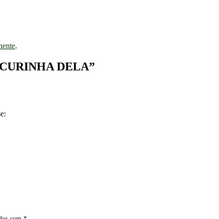
nente
.
ACURINHA DELA
”
se:
ados com
*