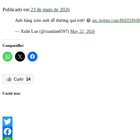
Publicado em
23 de maio de 2026
Anh hàng xóm mới dễ thương quá trời! 😆
pic.twitter.com/BJZEHSt
— Xuân Lan (@xuanlan6597)
May 22, 2026
Compartilhe:
Curtir
14
Curtir isso:
Twitter