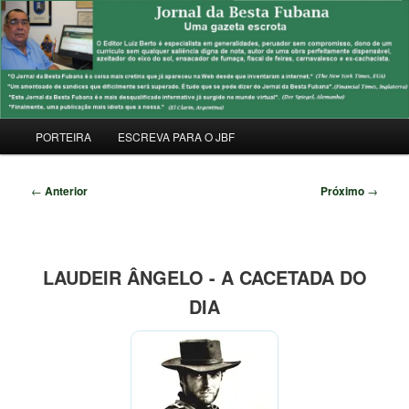
Pular
Uma Gazeta Escrota
para
Pesqu
o
conteúdo
JORNAL DA BESTA FUBANA
principal
Menu
PORTEIRA
ESCREVA PARA O JBF
principal
Navegação
←
Anterior
Próximo
→
de
posts
LAUDEIR ÂNGELO - A CACETADA DO
DIA