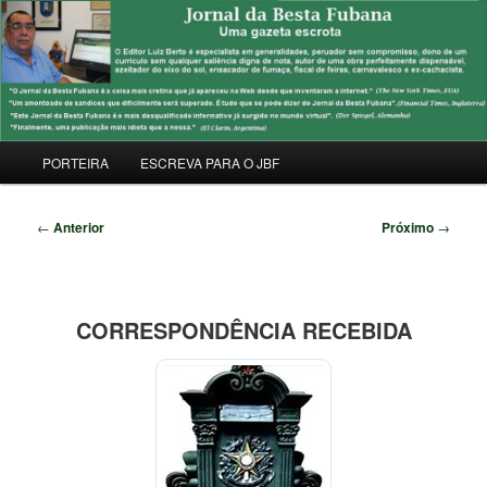
Pular
Uma Gazeta Escrota
para
Pesqu
o
conteúdo
JORNAL DA BESTA FUBANA
principal
Menu
PORTEIRA
ESCREVA PARA O JBF
principal
Navegação
←
Anterior
Próximo
→
de
posts
CORRESPONDÊNCIA RECEBIDA