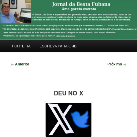
Pular
Uma Gazeta Escrota
para
Pesqu
o
conteúdo
JORNAL DA BESTA FUBANA
principal
Menu
PORTEIRA
ESCREVA PARA O JBF
principal
Navegação
←
Anterior
Próximo
→
de
posts
DEU NO X