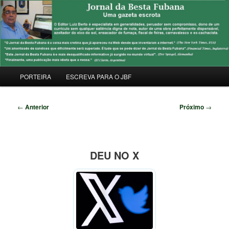
Pular
Uma Gazeta Escrota
para
Pesqu
o
conteúdo
JORNAL DA BESTA FUBANA
principal
Menu
PORTEIRA
ESCREVA PARA O JBF
principal
Navegação
←
Anterior
Próximo
→
de
posts
DEU NO X