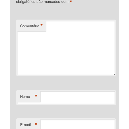
*
obrigatórios são marcados com
*
Comentário
*
Nome
*
E-mail