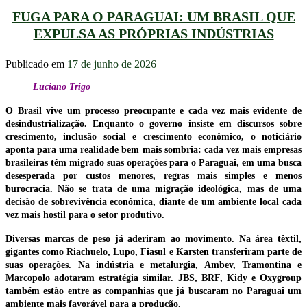
FUGA PARA O PARAGUAI: UM BRASIL QUE
EXPULSA AS PRÓPRIAS INDÚSTRIAS
Publicado em
17 de junho de 2026
Luciano Trigo
O Brasil vive um processo preocupante e cada vez mais evidente de
desindustrialização. Enquanto o governo insiste em discursos sobre
crescimento, inclusão social e crescimento econômico, o noticiário
aponta para uma realidade bem mais sombria: cada vez mais empresas
brasileiras têm migrado suas operações para o Paraguai, em uma busca
desesperada por custos menores, regras mais simples e menos
burocracia. Não se trata de uma migração ideológica, mas de uma
decisão de sobrevivência econômica, diante de um ambiente local cada
vez mais hostil para o setor produtivo.
Diversas marcas de peso já aderiram ao movimento. Na área têxtil,
gigantes como Riachuelo, Lupo, Fiasul e Karsten transferiram parte de
suas operações. Na indústria e metalurgia, Ambev, Tramontina e
Marcopolo adotaram estratégia similar. JBS, BRF, Kidy e Oxygroup
também estão entre as companhias que já buscaram no Paraguai um
ambiente mais favorável para a produção.