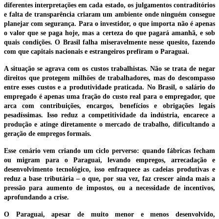
diferentes interpretações em cada estado, os julgamentos contraditórios
e falta de transparência criaram um ambiente onde ninguém consegue
planejar com segurança. Para o investidor, o que importa não é apenas
o valor que se paga hoje, mas a certeza do que pagará amanhã, e sob
quais condições. O Brasil falha miseravelmente nesse quesito, fazendo
com que capitais nacionais e estrangeiros prefiram o Paraguai.
A situação se agrava com os custos trabalhistas. Não se trata de negar
direitos que protegem milhões de trabalhadores, mas do descompasso
entre esses custos e a produtividade praticada. No Brasil, o salário do
empregado é apenas uma fração do custo real para o empregador, que
arca com contribuições, encargos, benefícios e obrigações legais
pesadíssimas. Isso reduz a competitividade da indústria, encarece a
produção e atinge diretamente o mercado de trabalho, dificultando a
geração de empregos formais.
Esse cenário vem criando um ciclo perverso: quando fábricas fecham
ou migram para o Paraguai, levando empregos, arrecadação e
desenvolvimento tecnológico, isso enfraquece as cadeias produtivas e
reduz a base tributária – o que, por sua vez, faz crescer ainda mais a
pressão para aumento de impostos, ou a necessidade de incentivos,
aprofundando a crise.
O Paraguai, apesar de muito menor e menos desenvolvido,