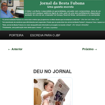
Pular
Uma Gazeta Escrota
para
Pesqu
o
conteúdo
JORNAL DA BESTA FUBANA
principal
Menu
PORTEIRA
ESCREVA PARA O JBF
principal
Navegação
←
Anterior
Próximo
→
de
posts
DEU NO JORNAL