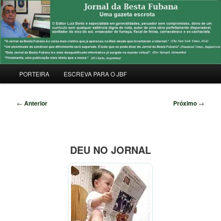
Pular
Uma Gazeta Escrota
para
Pesqu
o
conteúdo
JORNAL DA BESTA FUBANA
principal
Menu
PORTEIRA
ESCREVA PARA O JBF
principal
Navegação
←
Anterior
Próximo
→
de
posts
DEU NO JORNAL