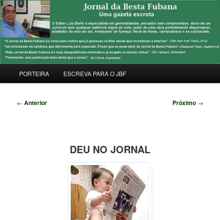
Pular
Uma Gazeta Escrota
para
Pesqu
o
conteúdo
JORNAL DA BESTA FUBANA
principal
Menu
PORTEIRA
ESCREVA PARA O JBF
principal
Navegação
←
Anterior
Próximo
→
de
posts
DEU NO JORNAL