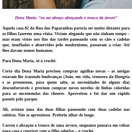
Dona Maria: “eu me abraço abraçando o tronco da árvore”
Aquela casa 82 da Rua das Paparaúbas parecia ser muito distante para
os filhos fazerem uma visita. Viviam alegando que não tinham tempo –
mas eram vistos nos fins das tardes passeando com os cães e cadelas
que, insuflados e absorvidos pelo modernismo, passaram a criar. Até
lhes davam nomes humanos.
Para Dona Maria, só o croché.
Certo dia Dona Maria precisou comprar agulhas novas – as antigas
estavam lhe trazendo lembranças (João, em vida, trouxera da Hungria
e as presenteou, para quem sabe, as necessidades de algum dia)
desconfortáveis e precisou comprar novos novelos de linhas coloridas
para as encomendas das clientes. Aproveitou e foi dar um rápido
passeio pelo parque.
Ali, avistou uma das duas filhas passeando com duas cadelas nas
coleiras. Não se aproximou. Preferiu olhar de longe.
Correu e abraçou o tronco de uma árvore, enquanto pensava em voltar
para casa e conviver com o filho adotivo – o croché.