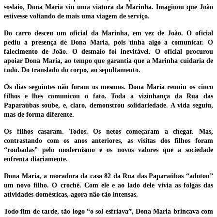
soslaio, Dona Maria viu uma viatura da Marinha. Imaginou que João
estivesse voltando de mais uma viagem de serviço.
Do carro desceu um oficial da Marinha, em vez de João. O oficial
pediu a presença de Dona Maria, pois tinha algo a comunicar. O
falecimento de João. O desmaio foi inevitável. O oficial procurou
apoiar Dona Maria, ao tempo que garantia que a Marinha cuidaria de
tudo. Do translado do corpo, ao sepultamento.
Os dias seguintes não foram os mesmos. Dona Maria reuniu os cinco
filhos e lhes comunicou o fato. Toda a vizinhança da Rua das
Paparaúbas soube, e, claro, demonstrou solidariedade. A vida seguiu,
mas de forma diferente.
Os filhos casaram. Todos. Os netos começaram a chegar. Mas,
contrastando com os anos anteriores, as visitas dos filhos foram
“roubadas” pelo modernismo e os novos valores que a sociedade
enfrenta diariamente.
Dona Maria, a moradora da casa 82 da Rua das Paparaúbas “adotou”
um novo filho. O croché. Com ele e ao lado dele vivia as folgas das
atividades domésticas, agora não tão intensas.
Todo fim de tarde, tão logo “o sol esfriava”, Dona Maria brincava com