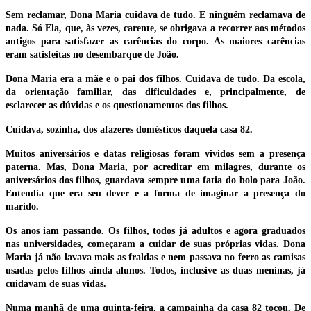
Sem reclamar, Dona Maria cuidava de tudo. E ninguém reclamava de
nada. Só Ela, que, às vezes, carente, se obrigava a recorrer aos métodos
antigos para satisfazer as carências do corpo. As maiores carências
eram satisfeitas no desembarque de João.
Dona Maria era a mãe e o pai dos filhos. Cuidava de tudo. Da escola,
da orientação familiar, das dificuldades e, principalmente, de
esclarecer as dúvidas e os questionamentos dos filhos.
Cuidava, sozinha, dos afazeres domésticos daquela casa 82.
Muitos aniversários e datas religiosas foram vividos sem a presença
paterna. Mas, Dona Maria, por acreditar em milagres, durante os
aniversários dos filhos, guardava sempre uma fatia do bolo para João.
Entendia que era seu dever e a forma de imaginar a presença do
marido.
Os anos iam passando. Os filhos, todos já adultos e agora graduados
nas universidades, começaram a cuidar de suas próprias vidas. Dona
Maria já não lavava mais as fraldas e nem passava no ferro as camisas
usadas pelos filhos ainda alunos. Todos, inclusive as duas meninas, já
cuidavam de suas vidas.
Numa manhã de uma quinta-feira, a campainha da casa 82 tocou. De