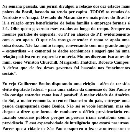
Na semana passada, um jornal divulgou a relação dos dez estados mais
pobres do Brasil, baseado na renda per capita. TODOS os estados do
Nordeste e o Amapá. O estado do Maranhão é o mais pobre do Brasil e
lá a relação entre beneficiários de bolsa família e empregos formais é
2:1. Olhe quem governou estes estados ao longo do tempo. Sempre os
mesmos partidos de esquerda: ou PT ou aliados do PT, evidentemente
com o seu apoio. O que não consigo entender é como se apoia uma
coisa dessas. Não faz muito tempo, conversando com um grande amigo
– esquerdista – e comentei os dados econômicos e sugeri que há uma
relação positiva entre esquerda e miséria. Muitos disseram isso antes de
mim, como Winston Churchill, Margareth Thatcher, Roberto Campos.
A defesa que ele fez desses governos foi baseado nos “movimentos
sociais”.
Eu vejo Guilherme Boulos disputando uma eleição – além de ter sido
eleito deputado federal – para uma cidade da dimensão de São Paulo e
não consigo entender como isso é possível! A maior cidade da América
do Sul, a maior economia, o centro financeiro do país, entregue uma
pessoa despreparada como Boulos. Não sei se vocês lembram, mas ele
chegou a dizer que forma de combater o déficit previdenciário era
fazendo concurso público porque as pessoas iriam contribuir com a
previdência. É essa expressividade de inteligência que estará nas urnas.
Parece que a cidade de São Paulo esqueceu o fez o aconteceu com o