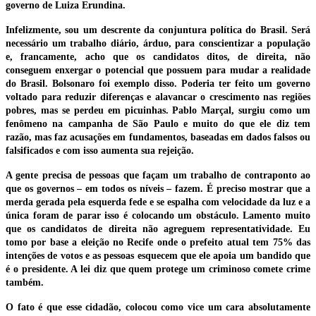
governo de Luiza Erundina.
Infelizmente, sou um descrente da conjuntura política do Brasil. Será
necessário um trabalho diário, árduo, para conscientizar a população
e, francamente, acho que os candidatos ditos, de direita, não
conseguem enxergar o potencial que possuem para mudar a realidade
do Brasil. Bolsonaro foi exemplo disso. Poderia ter feito um governo
voltado para reduzir diferenças e alavancar o crescimento nas regiões
pobres, mas se perdeu em picuinhas. Pablo Marçal, surgiu como um
fenômeno na campanha de São Paulo e muito do que ele diz tem
razão, mas faz acusações em fundamentos, baseadas em dados falsos ou
falsificados e com isso aumenta sua rejeição.
A gente precisa de pessoas que façam um trabalho de contraponto ao
que os governos – em todos os níveis – fazem. É preciso mostrar que a
merda gerada pela esquerda fede e se espalha com velocidade da luz e a
única foram de parar isso é colocando um obstáculo. Lamento muito
que os candidatos de direita não agreguem representatividade. Eu
tomo por base a eleição no Recife onde o prefeito atual tem 75% das
intenções de votos e as pessoas esquecem que ele apoia um bandido que
é o presidente. A lei diz que quem protege um criminoso comete crime
também.
O fato é que esse cidadão, colocou como vice um cara absolutamente