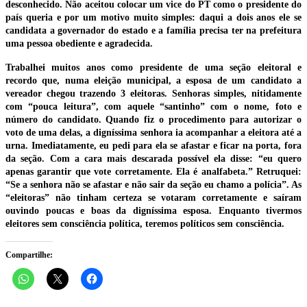
desconhecido. Não aceitou colocar um vice do PT como o presidente do
país queria e por um motivo muito simples: daqui a dois anos ele se
candidata a governador do estado e a família precisa ter na prefeitura
uma pessoa obediente e agradecida.
Trabalhei muitos anos como presidente de uma seção eleitoral e
recordo que, numa eleição municipal, a esposa de um candidato a
vereador chegou trazendo 3 eleitoras. Senhoras simples, nitidamente
com “pouca leitura”, com aquele “santinho” com o nome, foto e
número do candidato. Quando fiz o procedimento para autorizar o
voto de uma delas, a digníssima senhora ia acompanhar a eleitora até a
urna. Imediatamente, eu pedi para ela se afastar e ficar na porta, fora
da seção. Com a cara mais descarada possível ela disse: “eu quero
apenas garantir que vote corretamente. Ela é analfabeta.” Retruquei:
“Se a senhora não se afastar e não sair da seção eu chamo a polícia”. As
“eleitoras” não tinham certeza se votaram corretamente e saíram
ouvindo poucas e boas da digníssima esposa. Enquanto tivermos
eleitores sem consciência política, teremos políticos sem consciência.
Compartilhe: