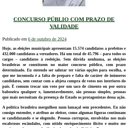
CONCURSO PÚBLIO COM PRAZO DE
VALIDADE
Publicado em
6 de outubro de 2024
Hoje, as eleições municipais apresentam 15.574 candidatos a prefeitos e
432.000 candidatos a vereadores. Há um total de 45.796 – para todos os
cargos – candidatos à reeleição. Sem dúvida nenhuma, as eleições
brasileiras se constituem no maior concurso público, com prazo
determinado. Eu entendo ser salutar ter várias opções para escolha, o
que me incomoda é a falta de preparo e falta de caráter de inúmeros
candidatos, sem contar com a abjeta compra de votos nos interiores do
país. É comum trocar um voto por um saco de cimento ou por outra
baboseira qualquer e, lamentavelmente, são pessoas simples, pessoas
que mais necessitam da presença do Estado os protagonistas dessa ação.
A política brasileira mergulhou num lamaçal sem precedentes. Eu não
consigo entender, e atribuo ao eleitor, como algumas figuras continuam
se candidatando e se elegendo. Pessoas corruptas, envolvidas nos mais
escabrosos escândalos, com nítido enriquecimento ilícito e muito me