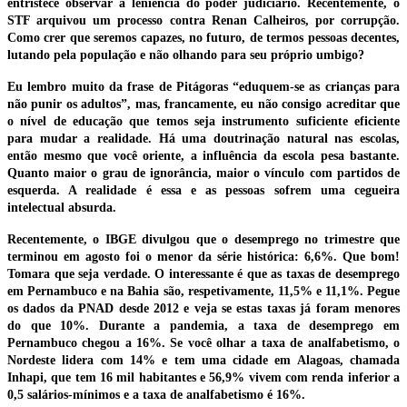
entristece observar a leniência do poder judiciário. Recentemente, o
STF arquivou um processo contra Renan Calheiros, por corrupção.
Como crer que seremos capazes, no futuro, de termos pessoas decentes,
lutando pela população e não olhando para seu próprio umbigo?
Eu lembro muito da frase de Pitágoras “eduquem-se as crianças para
não punir os adultos”, mas, francamente, eu não consigo acreditar que
o nível de educação que temos seja instrumento suficiente eficiente
para mudar a realidade. Há uma doutrinação natural nas escolas,
então mesmo que você oriente, a influência da escola pesa bastante.
Quanto maior o grau de ignorância, maior o vínculo com partidos de
esquerda. A realidade é essa e as pessoas sofrem uma cegueira
intelectual absurda.
Recentemente, o IBGE divulgou que o desemprego no trimestre que
terminou em agosto foi o menor da série histórica: 6,6%. Que bom!
Tomara que seja verdade. O interessante é que as taxas de desemprego
em Pernambuco e na Bahia são, respetivamente, 11,5% e 11,1%. Pegue
os dados da PNAD desde 2012 e veja se estas taxas já foram menores
do que 10%. Durante a pandemia, a taxa de desemprego em
Pernambuco chegou a 16%. Se você olhar a taxa de analfabetismo, o
Nordeste lidera com 14% e tem uma cidade em Alagoas, chamada
Inhapi, que tem 16 mil habitantes e 56,9% vivem com renda inferior a
0,5 salários-mínimos e a taxa de analfabetismo é 16%.