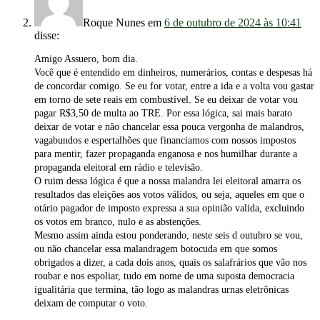
Roque Nunes
em
6 de outubro de 2024 às 10:41
disse:
Amigo Assuero, bom dia.
Você que é entendido em dinheiros, numerários, contas e despesas há
de concordar comigo. Se eu for votar, entre a ida e a volta vou gastar
em torno de sete reais em combustível. Se eu deixar de votar vou
pagar R$3,50 de multa ao TRE. Por essa lógica, sai mais barato
deixar de votar e não chancelar essa pouca vergonha de malandros,
vagabundos e espertalhões que financiamos com nossos impostos
para mentir, fazer propaganda enganosa e nos humilhar durante a
propaganda eleitoral em rádio e televisão.
O ruim dessa lógica é que a nossa malandra lei eleitoral amarra os
resultados das eleições aos votos válidos, ou seja, aqueles em que o
otário pagador de imposto expressa a sua opinião valida, excluindo
os votos em branco, nulo e as abstenções.
Mesmo assim ainda estou ponderando, neste seis d outubro se vou,
ou não chancelar essa malandragem botocuda em que somos
obrigados a dizer, a cada dois anos, quais os salafrários que vão nos
roubar e nos espoliar, tudo em nome de uma suposta democracia
igualitária que termina, tão logo as malandras urnas eletrônicas
deixam de computar o voto.