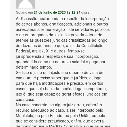
Goiano
em
21 de junho de 2020 às 12:24
disse:
A discussão apaixonada a respeito da incorporação
de certos abonos, gratificações, adicionais e outros
acréscimos à remuneração – de servidores públicos
e de empregados da iniciativa privada – teria de
ater-se às questões jurídicas cristalizadas ao longo
de dezenas de anos e que, à luz da Constituição
Federal, art. 37, X, e outros, firmou-se
jurisprudência a respeito de sua incorporação,
quando tida como de natureza salarial e paga por
determinado tempo.
Se isso é justo ou injusto sob o ponto de vista de
cada um, é preciso saber que é jurídico, e, logo,
para que haja modificações é preciso, em certos
casos, que seja baixada medida legal competente,
isto é, que seja capaz de gerar efeitos jurídicos em
cada caso.
No caso concreto, se algum juiz errou, caberá o
recurso adequado ao caso, a ser interposto pelo
Município, ou pelo Estado, ou pela União, ou pelo
que se considere prejudicado, enfim, que deverá
demonstrar que a Medida Normativa a que se refere