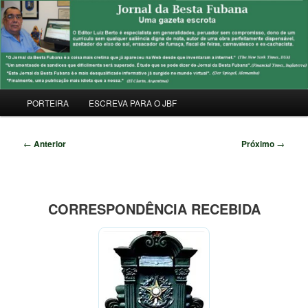
Pular
Uma Gazeta Escrota
para
Pesqu
o
conteúdo
JORNAL DA BESTA FUBANA
principal
Menu
PORTEIRA
ESCREVA PARA O JBF
principal
Navegação
←
Anterior
Próximo
→
de
posts
CORRESPONDÊNCIA RECEBIDA