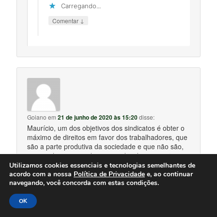
Carregando...
↓
Comentar
Goiano
em
21 de junho de 2020 às 15:20
disse:
Maurício, um dos objetivos dos sindicatos é obter o
máximo de direitos em favor dos trabalhadores, que
são a parte produtiva da sociedade e que não são,
em geral, remunerados com a devida proporção
pela produção que geram em favor dos patrões e
Utilizamos cookies essenciais e tecnologias semelhantes de
dos lucros.
acordo com a nossa
Política de Privacidade
e, ao continuar
Recriminá-los por isso me parece um contrasenso.
navegando, você concorda com estas condições.
Carregando...
OK
↓
Comentar