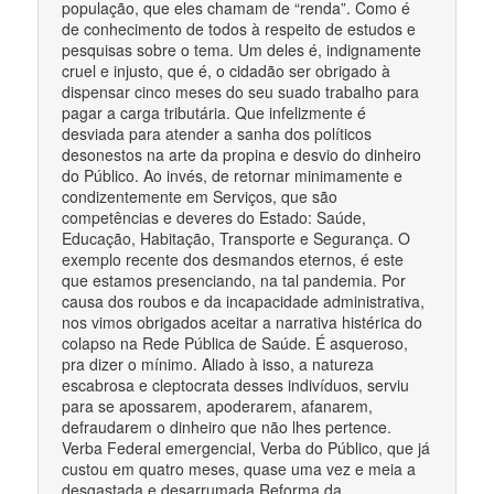
população, que eles chamam de “renda”. Como é
de conhecimento de todos à respeito de estudos e
pesquisas sobre o tema. Um deles é, indignamente
cruel e injusto, que é, o cidadão ser obrigado à
dispensar cinco meses do seu suado trabalho para
pagar a carga tributária. Que infelizmente é
desviada para atender a sanha dos políticos
desonestos na arte da propina e desvio do dinheiro
do Público. Ao invés, de retornar minimamente e
condizentemente em Serviços, que são
competências e deveres do Estado: Saúde,
Educação, Habitação, Transporte e Segurança. O
exemplo recente dos desmandos eternos, é este
que estamos presenciando, na tal pandemia. Por
causa dos roubos e da incapacidade administrativa,
nos vimos obrigados aceitar a narrativa histérica do
colapso na Rede Pública de Saúde. É asqueroso,
pra dizer o mínimo. Aliado à isso, a natureza
escabrosa e cleptocrata desses indivíduos, serviu
para se apossarem, apoderarem, afanarem,
defraudarem o dinheiro que não lhes pertence.
Verba Federal emergencial, Verba do Público, que já
custou em quatro meses, quase uma vez e meia a
desgastada e desarrumada Reforma da