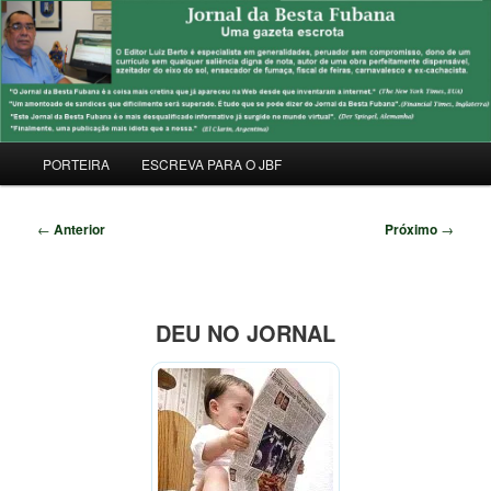
Pular
Uma Gazeta Escrota
para
Pesqu
o
conteúdo
JORNAL DA BESTA FUBANA
principal
Menu
PORTEIRA
ESCREVA PARA O JBF
principal
Navegação
←
Anterior
Próximo
→
de
posts
DEU NO JORNAL