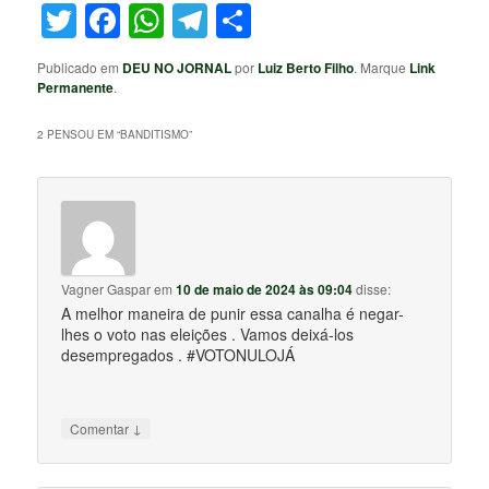
Twitter
Facebook
WhatsApp
Telegram
Share
Publicado em
DEU NO JORNAL
por
Luiz Berto Filho
. Marque
Link
Permanente
.
2 PENSOU EM “
BANDITISMO
”
Vagner Gaspar
em
10 de maio de 2024 às 09:04
disse:
A melhor maneira de punir essa canalha é negar-
lhes o voto nas eleições . Vamos deixá-los
desempregados . #VOTONULOJÁ
↓
Comentar