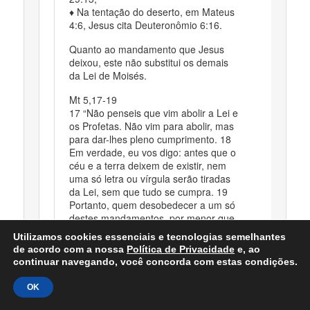
♦ Na tentação do deserto, em Mateus
4:6, Jesus cita Deuteronômio 6:16.
Quanto ao mandamento que Jesus
deixou, este não substitui os demais
da Lei de Moisés.
Mt 5,17-19
17 “Não penseis que vim abolir a Lei e
os Profetas. Não vim para abolir, mas
para dar-lhes pleno cumprimento. 18
Em verdade, eu vos digo: antes que o
céu e a terra deixem de existir, nem
uma só letra ou vírgula serão tiradas
da Lei, sem que tudo se cumpra. 19
Portanto, quem desobedecer a um só
destes mandamentos, por menor que
seja, e ensinar os outros a fazerem o
Utilizamos cookies essenciais e tecnologias semelhantes
mesmo, será considerado o menor no
de acordo com a nossa
Política de Privacidade
e, ao
Reino dos Céus. Porém, quem os
continuar navegando, você concorda com estas condições.
praticar e ensinar será considerado
grande no Reino dos Céu.
OK
Carregando...