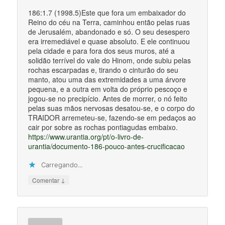
186:1.7 (1998.5)Este que fora um embaixador do
Reino do céu na Terra, caminhou então pelas ruas
de Jerusalém, abandonado e só. O seu desespero
era irremediável e quase absoluto. E ele continuou
pela cidade e para fora dos seus muros, até a
solidão terrível do vale do Hinom, onde subiu pelas
rochas escarpadas e, tirando o cinturão do seu
manto, atou uma das extremidades a uma árvore
pequena, e a outra em volta do próprio pescoço e
jogou-se no precipício. Antes de morrer, o nó feito
pelas suas mãos nervosas desatou-se, e o corpo do
TRAIDOR arremeteu-se, fazendo-se em pedaços ao
cair por sobre as rochas pontiagudas embaixo.
https://www.urantia.org/pt/o-livro-de-
urantia/documento-186-pouco-antes-crucificacao
Carregando...
↓
Comentar