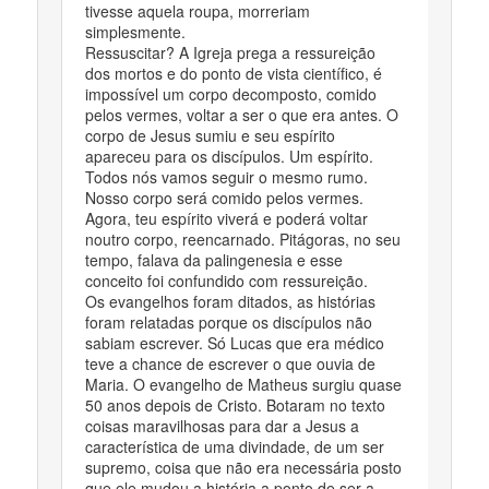
tivesse aquela roupa, morreriam
simplesmente.
Ressuscitar? A Igreja prega a ressureição
dos mortos e do ponto de vista científico, é
impossível um corpo decomposto, comido
pelos vermes, voltar a ser o que era antes. O
corpo de Jesus sumiu e seu espírito
apareceu para os discípulos. Um espírito.
Todos nós vamos seguir o mesmo rumo.
Nosso corpo será comido pelos vermes.
Agora, teu espírito viverá e poderá voltar
noutro corpo, reencarnado. Pitágoras, no seu
tempo, falava da palingenesia e esse
conceito foi confundido com ressureição.
Os evangelhos foram ditados, as histórias
foram relatadas porque os discípulos não
sabiam escrever. Só Lucas que era médico
teve a chance de escrever o que ouvia de
Maria. O evangelho de Matheus surgiu quase
50 anos depois de Cristo. Botaram no texto
coisas maravilhosas para dar a Jesus a
característica de uma divindade, de um ser
supremo, coisa que não era necessária posto
que ele mudou a história a ponto de ser a