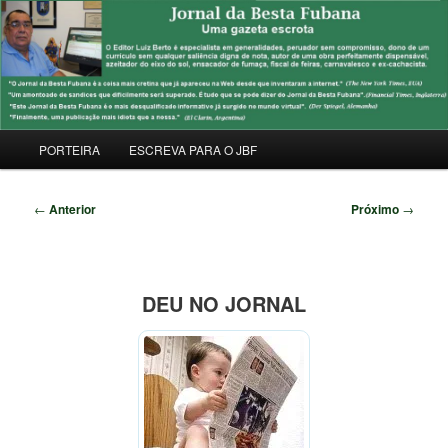
Pular
Uma Gazeta Escrota
para
Pesqu
o
conteúdo
JORNAL DA BESTA FUBANA
principal
Menu
PORTEIRA
ESCREVA PARA O JBF
principal
Navegação
←
Anterior
Próximo
→
de
posts
DEU NO JORNAL