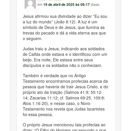
em
19 de abril de 2025 às 08:17
disse:
Jesus afirmou sua divindade ao dizer “Eu sou
a luz do mundo” (João 8:12). A luz é um
símbolo de Deus e de Jesus, que ilumina as
trevas do pecado e dá a vida eterna aos que
o seguem.
Judas traiu a Jesus, indicando aos soldados
de Caifás onde estava e o identificou com um
beijo. Era noite, Ele estava entre seus
discípulos e os soldados não o conheciam.
Também é verdade que no Antigo
Testamento encontramos profecias acerca da
pessoa que haveria de trair Jesus Cristo, e do
próprio ato da traição (Salmos 41:9; 55:12-
14; Zacarias 11:12; cf. Salmos 69:25, 109:8;
Atos 1:16-20), e nesse caso, o Novo
Testamento nos revela que Judas Iscariotes
foi essa pessoa.
O próprio Jesus mencionou tais profecias ao
dizer: “O Filho do Homem vai segundo o que