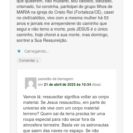
que quiserem, não mudarei, sou católico, batizado,
crismado, fui coroinha, participei do grupo filhos de
MARIA na igreja do Cristo Rei (Fortaleza/CE), casei
no civil/católico, vivo com a mesma mulher há 53
anos e jamais me arrependerei do caminho que
segui e não temo a morte, pois JESUS é o único
caminho, hoje chorei a sua morte, mas domingo,
sorrirei a Sua Ressureição.
Carregando...
↓
Comentar
paredão de barragem
em
21 de abril de 2025 às 10:34
disse:
Vamos lá: ressuscitar significa voltar ao corpo
material. Se Jesus ressuscitou, em parte do
universo ele vive com um corpo material
terreno? Quem sai da terra precisa ter uma
roupa especial para não secar fora da
atmosfera terrestre. Basta ver os astronautas
que saem das naves no espaço. Se não