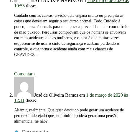
ALTAMIR PINHEIRO
em
1 de março de 2020 às
10:55
disse:
Cuidado com as curvas, a visão dela engana muito ou precipita as
coisas que deveriam seguir o seu curso normal. Todo Cuidado é
pouco, nunca é demais para uma pessoa prevenida andar com o freio
de mão puxado. Pesquisas comprovam que os homens se envolvem
em mais acidentes que as mulheres, e o pior é que muitas vezes
esquecem-se de usar o cinto de segurança e acabam perdendo o
controle, o que torna o acidente ainda com mais chances de
GRAVIDEZ…
Comentar
↓
José de Oliveira Ramos
em
1 de março de 2020 às
12:11
disse:
Altamir, realmente, Qualquer descuido pode gerar um acidente de
percurso indesejado que, no mínimo poderá gerar uma pensão
alimentícia, né não?
Carregando...