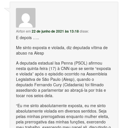
Airton
em
22 de junho de 2021 às 13:18
disse:
E depois …..
Me sinto exposta e violada, diz deputada vítima de
abuso na Alesp
A deputada estadual Isa Penna (PSOL) afirmou
nesta quinta-feira (17) à CNN que se sente “exposta
e violada” após o episódio ocorrido na Assembleia
Legislativa de São Paulo (Alesp), quando o
deputado Fernando Cury (Cidadania) foi filmado
assediando a parlamentar ao abraçá-la por trás e
tocar nos seios dela.
“Eu me sinto absolutamente exposta, eu me sinto
absolutamente violada em diversos sentidos. Seja
pelas minhas prerrogativas enquanto mulher eleita,
pela prerrogativa das minhas funções, exercendo
meu trabalho, exercendo meu papel ali, discutindo o