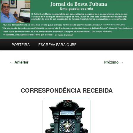
Pular
Uma Gazeta Escrota
para
Pesqu
o
conteúdo
JORNAL DA BESTA FUBANA
principal
Menu
PORTEIRA
ESCREVA PARA O JBF
principal
Navegação
←
Anterior
Próximo
→
de
posts
CORRESPONDÊNCIA RECEBIDA