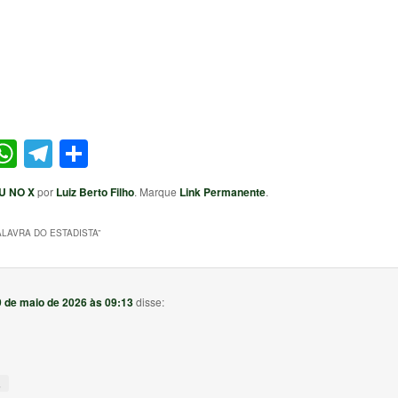
ter
acebook
WhatsApp
Telegram
Share
U NO X
por
Luiz Berto Filho
. Marque
Link Permanente
.
ALAVRA DO ESTADISTA
”
9 de maio de 2026 às 09:13
disse:
↓