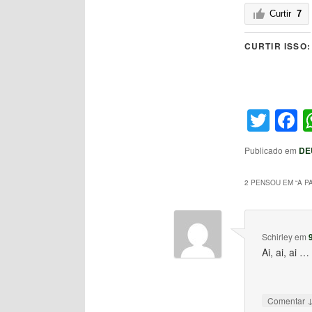
Curtir
7
CURTIR ISSO:
Twit
F
Publicado em
DE
2 PENSOU EM “
A P
Schirley
em
Ai, ai, ai …
Comentar