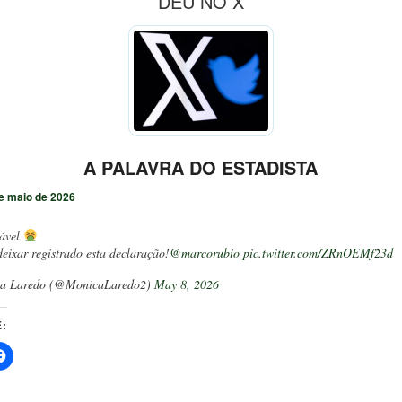
DEU NO X
A PALAVRA DO ESTADISTA
e maio de 2026
tável
eixar registrado esta declaração!
@marcorubio
pic.twitter.com/ZRnOEMf23d
a Laredo (@MonicaLaredo2)
May 8, 2026
: