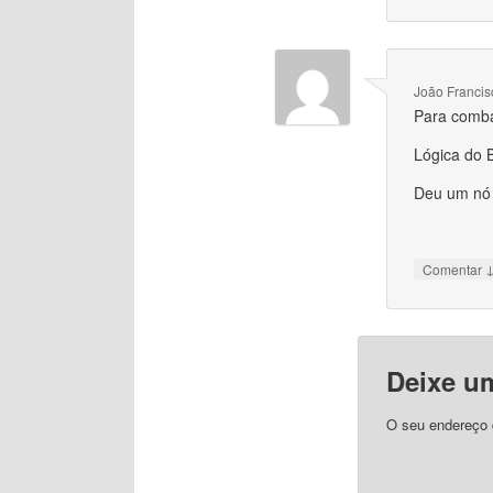
João Francis
Para comba
Lógica do 
Deu um nó 
Comentar
Deixe u
O seu endereço d