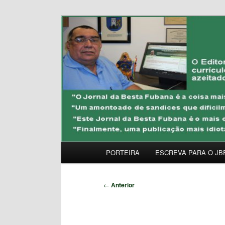
Pular
Uma Gazeta Escrota
para
o
JORNAL DA BESTA 
conteúdo
principal
Menu
PORTEIRA
ESCREVA PARA O JB
principal
Navegação
←
Anterior
de
posts