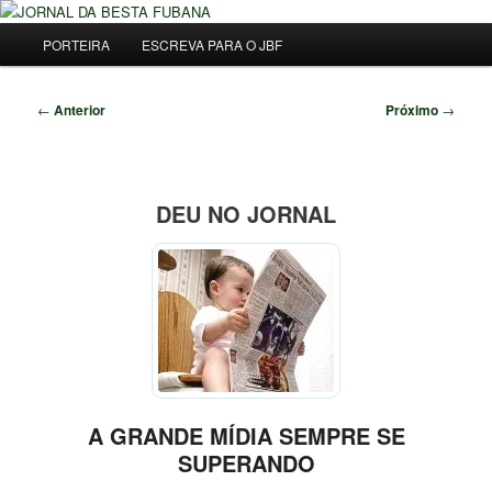
Pular
Uma Gazeta Escrota
para
Menu
Pesqu
PORTEIRA
ESCREVA PARA O JBF
o
principal
conteúdo
JORNAL DA BESTA FUBANA
principal
Navegação
←
Anterior
Próximo
→
de
posts
DEU NO JORNAL
A GRANDE MÍDIA SEMPRE SE
SUPERANDO