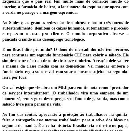
Esquecem que o país real tem muito mais de comércio miúdo do
interior, a farmácia de bairro, a lanchonete da esquina que opera com
a corda no pescoço e a margem espremida.
No Sudeste, as grandes redes dão de ombros: colocam três totens de
autoatendimento, demitem os caixas humanos, automatizam o processo
e repassam o custo pro cliente. O mundo corporativo absorve a
pancada criando mais desemprego tecnológico.
E no Brasil dito profundo? O dono do mercadinho não tem recursos
para contratar um segundo funcionário CLT para cobrir o sábado. Ele
simplesmente não tem de onde tirar esse dinheiro. A reação dele vai ser
a mesma da classe média com as domésticas. Vai mandar embora o
funcionário registrado e vai contratar o mesmo sujeito na segunda-
feira por fora.
Ou vai exigir que ele abra um MEI para emitir nota como “prestador
de serviços intermitentes”. O trabalhador vira uma empresa de um
homem só, sem seguro-desemprego, sem fundo de garantia, mas com o
sábado livre para pensar na vida.
No fim das contas, aprovarão a proteção ao trabalhador na quinta-
feira e entregarão esse mesmo trabalhador para a selva dos bicos na
segunda de manhã. É a velha história: Brasília cria o direito no papel,