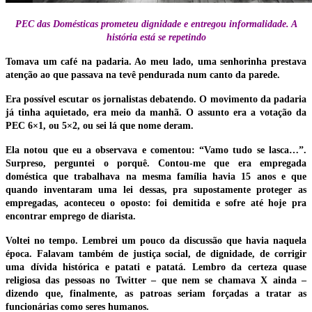
PEC das Domésticas prometeu dignidade e entregou informalidade. A
história está se repetindo
Tomava um café na padaria. Ao meu lado, uma senhorinha prestava
atenção ao que passava na tevê pendurada num canto da parede.
Era possível escutar os jornalistas debatendo. O movimento da padaria
já tinha aquietado, era meio da manhã. O assunto era a votação da
PEC 6×1, ou 5×2, ou sei lá que nome deram.
Ela notou que eu a observava e comentou: “Vamo tudo se lasca…”.
Surpreso, perguntei o porquê. Contou-me que era empregada
doméstica que trabalhava na mesma família havia 15 anos e que
quando inventaram uma lei dessas, pra supostamente proteger as
empregadas, aconteceu o oposto: foi demitida e sofre até hoje pra
encontrar emprego de diarista.
Voltei no tempo. Lembrei um pouco da discussão que havia naquela
época. Falavam também de justiça social, de dignidade, de corrigir
uma dívida histórica e patati e patatá. Lembro da certeza quase
religiosa das pessoas no Twitter – que nem se chamava X ainda –
dizendo que, finalmente, as patroas seriam forçadas a tratar as
funcionárias como seres humanos.