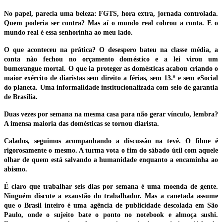
No papel, parecia uma beleza: FGTS, hora extra, jornada controlada.
Quem poderia ser contra? Mas aí o mundo real cobrou a conta. E o
mundo real é essa senhorinha ao meu lado.
O que aconteceu na prática? O desespero bateu na classe média, a
conta não fechou no orçamento doméstico e a lei virou um
bumerangue mortal. O que ia proteger as domésticas acabou criando o
maior exército de diaristas sem direito a férias, sem 13.º e sem eSocial
do planeta. Uma informalidade institucionalizada com selo de garantia
de Brasília.
Duas vezes por semana na mesma casa para não gerar vínculo, lembra?
A imensa maioria das domésticas se tornou diarista.
Calados, seguimos acompanhando a discussão na tevê. O filme é
rigorosamente o mesmo. A turma vota o fim do sábado útil com aquele
olhar de quem está salvando a humanidade enquanto a encaminha ao
abismo.
É claro que trabalhar seis dias por semana é uma moenda de gente.
Ninguém discute a exaustão do trabalhador. Mas a canetada assume
que o Brasil inteiro é uma agência de publicidade descolada em São
Paulo, onde o sujeito bate o ponto no notebook e almoça sushi.