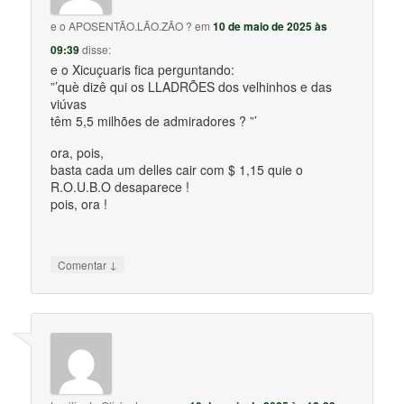
e o APOSENTÃO.LÃO.ZÃO ?
em
10 de maio de 2025 às
09:39
disse:
e o Xicuçuaris fica perguntando:
”’què dizê qui os LLADRÕES dos velhinhos e das
viúvas
têm 5,5 milhões de admiradores ? ”’
ora, pois,
basta cada um delles cair com $ 1,15 quie o
R.O.U.B.O desaparece !
pois, ora !
↓
Comentar