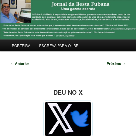
Pular
Uma Gazeta Escrota
para
Pesqu
o
conteúdo
JORNAL DA BESTA FUBANA
principal
Menu
PORTEIRA
ESCREVA PARA O JBF
principal
Navegação
←
Anterior
Próximo
→
de
posts
DEU NO X