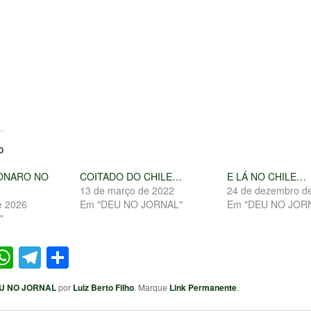
O
ONARO NO
COITADO DO CHILE…
E LÁ NO CHILE…
13 de março de 2022
24 de dezembro d
e 2026
Em "DEU NO JORNAL"
Em "DEU NO JOR
"
ter
acebook
WhatsApp
Telegram
Share
U NO JORNAL
por
Luiz Berto Filho
. Marque
Link Permanente
.