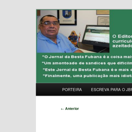
Pular
Uma Gazeta Escrota
para
o
JORNAL DA BESTA 
conteúdo
principal
Menu
PORTEIRA
ESCREVA PARA O JB
principal
Navegação
←
Anterior
de
posts