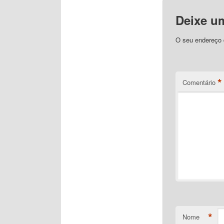
Deixe u
O seu endereço d
*
Comentário
*
Nome