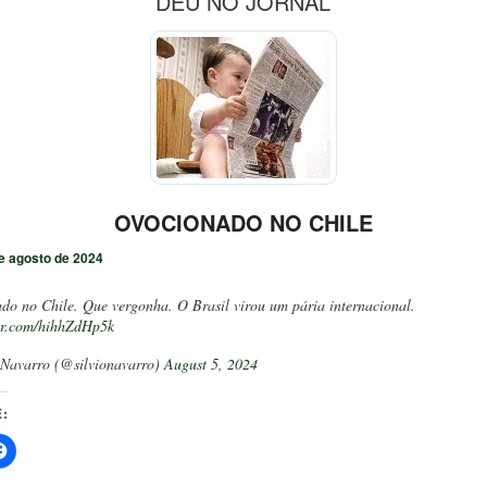
DEU NO JORNAL
OVOCIONADO NO CHILE
e agosto de 2024
ado no Chile. Que vergonha. O Brasil virou um pária internacional.
ter.com/hihhZdHp5k
 Navarro (@silvionavarro)
August 5, 2024
: