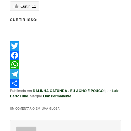
Curtir
11
CURTIR ISSO:
Twitter
Facebook
WhatsApp
Telegram
Publicado em
DALINHA CATUNDA - EU ACHO É POUCO!
por
Luiz
Share
Berto Filho
. Marque
Link Permanente
.
UM COMENTÁRIO EM “
UMA GLOSA
”