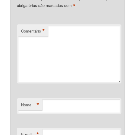
*
obrigatórios são marcados com
*
Comentário
*
Nome
*
E-mail