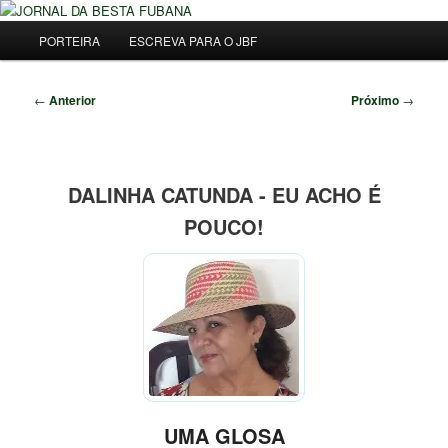
Pular
Uma Gazeta Escrota
para
Menu
Pesqu
PORTEIRA
ESCREVA PARA O JBF
o
principal
conteúdo
JORNAL DA BESTA FUBANA
principal
Navegação
←
Anterior
Próximo
→
de
posts
DALINHA CATUNDA - EU ACHO É
POUCO!
UMA GLOSA