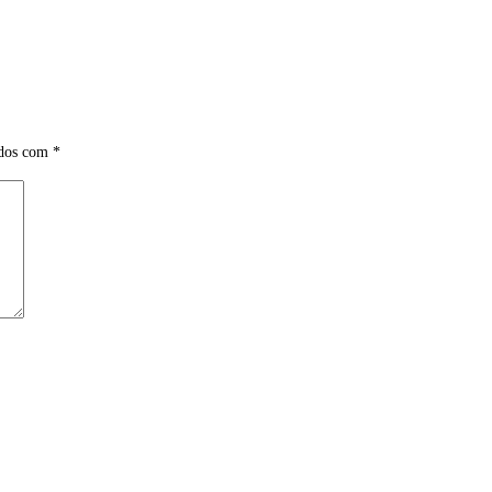
ados com
*