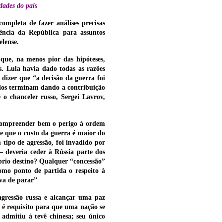
dades do país
ompleta de fazer análises precisas
dência da República para assuntos
elense.
que, na menos pior das hipóteses,
. Lula havia dado todas as razões
dizer que “a decisão da guerra foi
idos terminam dando a contribuição
 o chanceler russo, Sergei Lavrov,
m compreender bem o perigo à ordem
de que o custo da guerra é maior do
 tipo de agressão, foi invadido por
 deveria ceder à Rússia parte dos
óprio destino? Qualquer “concessão”
omo ponto de partida o respeito à
iva de parar”
gressão russa e alcançar uma paz
o é requisito para que uma nação se
admitiu à tevê chinesa; seu único