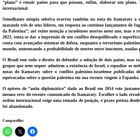
“plano” é reunir países para que possam, enfim, elaborar um plano.
internacional.
Semelhante miopia seletiva ocorreu também na nota do Itamaraty a res
matando três de seus líderes, em resposta ao contínuo lançamento de fogu
da Palestina”; até existe menção a israelenses mortos neste ano, mas o r
2023, tenta-se dar a impressão de um conflito desequilibrado e superfici
conta com avançados sistemas de defesa, enquanto o terrorismo palestin
mundo, aumentando a probabilidade de mortes entre inocentes, usadas p
O Brasil tem todo o direito de defender a solução de dois países, mas 
grupos que nem sequer admitem a existência de Israel, e repudiar os mét
notas do Itamaraty sobre o conflito palestino-israelense publicadas d
equivocadas sobre a questão palestina em sua recente viagem à Espanha.
O epíteto de “anão diplomático” dado ao Brasil em 2014 veio justame
mesmo erro do recente comunicado do Itamaraty. Escolher o lado errado
ordem internacional exige uma tomada de posição, é praxe petista desde
foi abandonado.
Compartilhe: