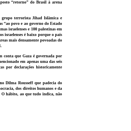
osto “retorno” do Brasil à arena
grupo terrorista Jihad Islâmica e
enas “ao povo e ao governo do Estado
mas israelenses e 100 palestinas em
s israelenses é baixo porque o país
 áreas mais densamente povoadas do
.
 em conta que Gaza é governada por
é mencionado em apenas uma das seis
cas por declarações historicamente
rno Dilma Rousseff que padecia do
ocracia, dos direitos humanos e da
. O hábito, ao que tudo indica, não