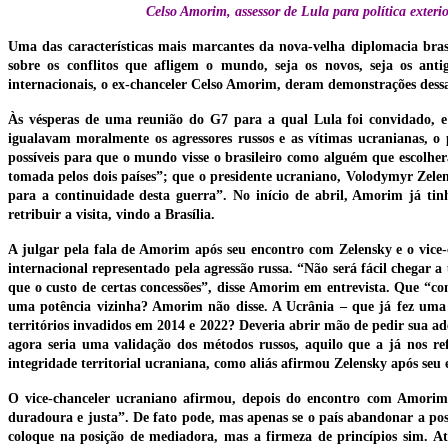
Celso Amorim, assessor de Lula para política exteri
Uma das características mais marcantes da nova-velha diplomacia brasil
sobre os conflitos que afligem o mundo, seja os novos, seja os anti
internacionais, o ex-chanceler Celso Amorim, deram demonstrações dessa 
Às vésperas de uma reunião do G7 para a qual Lula foi convidado, e 
igualavam moralmente os agressores russos e as vítimas ucranianas, 
possíveis para que o mundo visse o brasileiro como alguém que escolher
tomada pelos dois países”; que o presidente ucraniano, Volodymyr Zele
para a continuidade desta guerra”. No início de abril, Amorim já tin
retribuir a visita, vindo a Brasília.
A julgar pela fala de Amorim após seu encontro com Zelensky e o vice
internacional representado pela agressão russa. “Não será fácil chegar 
que o custo de certas concessões”, disse Amorim em entrevista. Que “co
uma potência vizinha? Amorim não disse. A Ucrânia – que já fez uma c
territórios invadidos em 2014 e 2022? Deveria abrir mão de pedir sua ad
agora seria uma validação dos métodos russos, aquilo que a já nos re
integridade territorial ucraniana, como aliás afirmou Zelensky após seu
O vice-chanceler ucraniano afirmou, depois do encontro com Amorim
duradoura e justa”. De fato pode, mas apenas se o país abandonar a pos
coloque na posição de mediadora, mas a firmeza de princípios sim. A