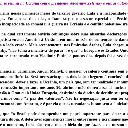
or, se reuniu na Ucrânia com o presidente Volodymyr Zelensky e outras autori
eira nesses primeiros meses de terceiro governo Lula é a incapacidade c
gos. Em apenas dois dias, o Itamaraty e o assessor especial da Presi
incapacidade ao comentar a guerra na Ucrânia e o conflito palestino-isra
na qual certamente ouviria cobranças sobre suas absurdas declarações 
o petista enviou Amorim à Ucrânia em uma missão de contenção de danos
a o lado errado. Mais recentemente, nos Emirados Árabes, Lula chegou a 
nsky, “não toma a iniciativa de parar”; e que “a Europa e os Estados Un
ha se encontrado com Vladimir Putin, e poucos dias depois foi a vez de
-chanceler ucraniano, Andrii Melnyk, o assessor brasileiro continua se
a uma confluência. Será necessário que os dois lados cheguem à conclusão 
ncessões” deveria fazer a Ucrânia, um país que, sem ter realizado nenhum
oncessão importante nos anos 90, abrindo mão de seu arsenal nuclear –
esão à Otan ou à União Europeia, desistindo do direito de decidir seu pr
ferimos como “a paz dos valentões”. Não há negociação justa sem ter c
 encontro com Amorim, e é por ela que os ucranianos lutam sem a “iniciat
, que “o Brasil pode desempenhar um papel importante para deter a a
tura dúbia. A detestável equivalência moral entre russos e ucranianos nã
té o momento, Lula não tem a menor ideia do que fazer, e ele mesmo o 