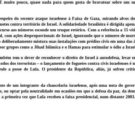
 É muito pouco, quase nada para quem gosta de bravatear sobre um sup
peito do recente ataque israelense à Faixa de Gaza, mirando alvos do 
etes contra território de Israel. A solidariedade brasileira é dirigida ap
ecurso aos números esconde um truque retórico. Com a referência a 15 víti
al, com ações desproporcionais de Israel, ignorando que o número de morto
o deliberadamente mistura suas instalações com prédios civis em uma das
or grupos como a Jihad Islâmica e o Hamas para estimular o ódio a Israel
também tem o dever de reconhecer o direito de Israel à autodefesa, levar
odos dos terroristas – o lançamento de foguetes contra civis israelenses 
esde a posse de Lula. O presidente da República, aliás, já sofreu críti
nte de um integrante da chancelaria israelense, após uma nota do gove
, ou optar pela neutralidade em ocasiões em que a defesa da paz, da dem
 a primeira vez que Lula recebeu a faixa presidencial, num distante 2003