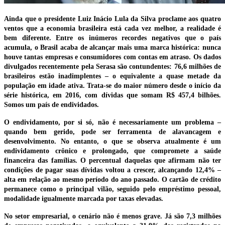
Ainda que o presidente Luiz Inácio Lula da Silva proclame aos quatro
ventos que a economia brasileira está cada vez melhor, a realidade é
bem diferente. Entre os inúmeros recordes negativos que o país
acumula, o Brasil acaba de alcançar mais uma marca histórica: nunca
houve tantas empresas e consumidores com contas em atraso. Os dados
divulgados recentemente pela Serasa são contundentes: 76,6 milhões de
brasileiros estão inadimplentes – o equivalente a quase metade da
população em idade ativa. Trata-se do maior número desde o início da
série histórica, em 2016, com dívidas que somam R$ 457,4 bilhões.
Somos um país de endividados.
O endividamento, por si só, não é necessariamente um problema –
quando bem gerido, pode ser ferramenta de alavancagem e
desenvolvimento. No entanto, o que se observa atualmente é um
endividamento crônico e prolongado, que compromete a saúde
financeira das famílias. O percentual daquelas que afirmam não ter
condições de pagar suas dívidas voltou a crescer, alcançando 12,4% –
alta em relação ao mesmo período do ano passado. O cartão de crédito
permanece como o principal vilão, seguido pelo empréstimo pessoal,
modalidade igualmente marcada por taxas elevadas.
No setor empresarial, o cenário não é menos grave. Já são 7,3 milhões