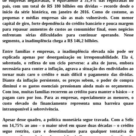
de empresas negativadas, o equivalente a 31,9% das registradas no
país, com um total de R$ 180 bilhões em dívidas – recorde desde o
início da série histórica, em janeiro de 2016. Como de costume, as
pequenas e médias empresas são as mais vulneráveis. Com menor
capital de giro, forte dependência do crédito bancário e pouca margem
para repassar aumentos de custos ao consumidor final, esses negócios
enfrentam sérias dificuldades para continuar operando. Nesse
segmento, a inadimplência chega a R$ 146,2 bilhões.
Entre famílias e empresas, a inadimplência elevada não pode ser
explicada apenas por desorganização ou irresponsabilidade. Ela é,
sobretudo, o reflexo de um ciclo perverso: a alta de juros, embora
necessária para conter a inflação, agrava a situação dos endividados ao
tornar mais caro o crédito e mais difícil o pagamento das dívidas.
Diante da inflação persistente, os preços sobem, o poder de compra
diminui e os gastos essenciais pressionam ainda mais os orçamentos.
Com isso, muitas famílias recorrem ao crédito para manter o básico – e
pagam caro por isso. Para as empresas, especialmente as menores, o
custo elevado do financiamento representa uma barreira quase
intransponível à sobrevivência.
Apesar desse quadro, a política monetária segue travada. Com a Selic
em 14,75% ao ano – o maior nível em quase duas décadas – o crédito
segue restrito, caro e desestimulante para qualquer tentativa de