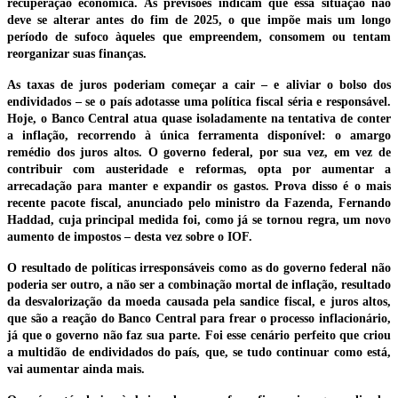
recuperação econômica. As previsões indicam que essa situação não
deve se alterar antes do fim de 2025, o que impõe mais um longo
período de sufoco àqueles que empreendem, consomem ou tentam
reorganizar suas finanças.
As taxas de juros poderiam começar a cair – e aliviar o bolso dos
endividados – se o país adotasse uma política fiscal séria e responsável.
Hoje, o Banco Central atua quase isoladamente na tentativa de conter
a inflação, recorrendo à única ferramenta disponível: o amargo
remédio dos juros altos. O governo federal, por sua vez, em vez de
contribuir com austeridade e reformas, opta por aumentar a
arrecadação para manter e expandir os gastos. Prova disso é o mais
recente pacote fiscal, anunciado pelo ministro da Fazenda, Fernando
Haddad, cuja principal medida foi, como já se tornou regra, um novo
aumento de impostos – desta vez sobre o IOF.
O resultado de políticas irresponsáveis como as do governo federal não
poderia ser outro, a não ser a combinação mortal de inflação, resultado
da desvalorização da moeda causada pela sandice fiscal, e juros altos,
que são a reação do Banco Central para frear o processo inflacionário,
já que o governo não faz sua parte. Foi esse cenário perfeito que criou
a multidão de endividados do país, que, se tudo continuar como está,
vai aumentar ainda mais.