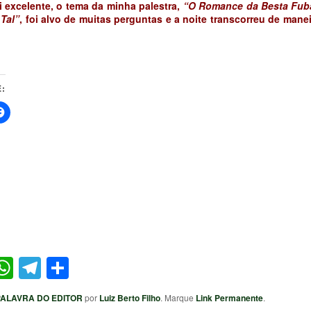
i excelente, o tema da minha palestra,
“O Romance da Besta Fuba
 Tal”
, foi alvo de muitas perguntas e a noite transcorreu de mane
:
ter
acebook
WhatsApp
Telegram
Share
PALAVRA DO EDITOR
por
Luiz Berto Filho
. Marque
Link Permanente
.