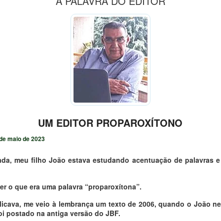
A PALAVRA DO EDITOR
UM EDITOR PROPAROXÍTONO
de maio de 2023
a, meu filho João estava estudando acentuação de palavras e
ber o que era uma palavra “proparoxítona”.
icava, me veio à lembrança
um texto de 2006, quando o João ne
foi postado na antiga versão do JBF.