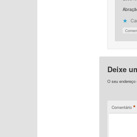
Abração
Ca
Comen
Deixe u
O seu endereço d
*
Comentário