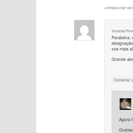
4 PENSOU EM “
UM 
Violante Pim
Parabéns, 
designação,
voa mais al
Grande abra
Comentar
Agora f
Gratíss