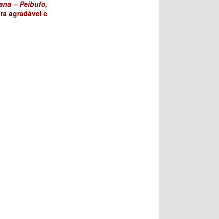
na – Peibufo,
ira agradável e