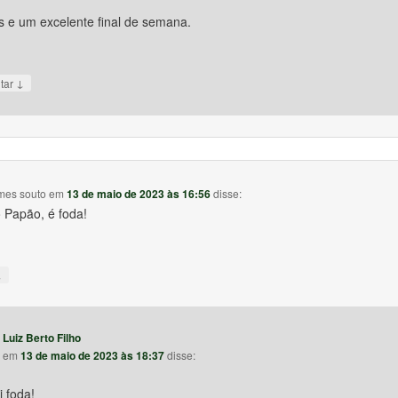
s e um excelente final de semana.
↓
tar
mes souto
em
13 de maio de 2023 às 16:56
disse:
 Papão, é foda!
↓
Luiz Berto Filho
em
13 de maio de 2023 às 18:37
disse:
i foda!