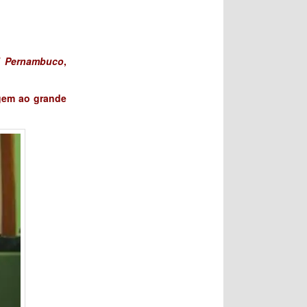
i Pernambuco
,
gem ao grande