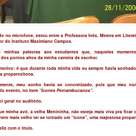
do no microfone, estou entre a Professora Inês, Mestra em Litera
or do Instituto Maximiano Campos.
as minhas palavras aos estudantes que, naqueles momento
dos pontos altos da minha carreira de escritor.
 motivo: é que durante toda minha vida eu sempre havia sonhad
ma proparoxítona.
almente, meu sonho havia se concretizado, pois que meu no
do evento, no item
“Ícones Pernambucanos”.
i geral no auditório.
e minha avó, a velha Menininha, não esteja mais viva pra ficar
 neto mais velho ter se tornado um “ícone”, uma majestosa propar
eliz com o título.