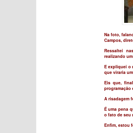
Na foto, falan
Campos, diret
Ressaltei n
realizando um 
E expliquei o
que viraria u
Eis que, fin
programação 
A risadagem fo
É uma pena qu
o fato de seu
Enfim, estou f