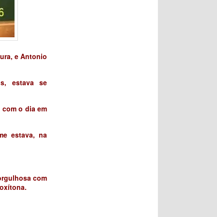
tura, e Antonio
s, estava se
o com o dia em
me estava, na
 orgulhosa com
oxítona.