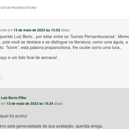
EDITOR PROPAROXÍTONO
”
entel
em
13 de maio de 2023 às 13:02
disse:
querido Luiz Berto , por estar entre os “Ícones Pernambucanos”. Mere
 pois você se destaca e se distingue na literatura, como uma águia, a
to. “Ìcone”, esta palavra proparoxítona, lhe coube como uma luva..
ço e um feliz final de semana!.
↓
Luiz Berto Filho
em
13 de maio de 2023 às 14:24
disse:
iquei foi ancho!
imo pela generosidade de sua avaliação, querida amiga.