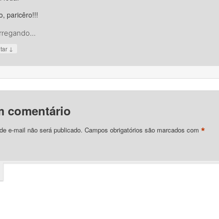
, paricêro!!!
rregando...
↓
tar
m comentário
*
e e-mail não será publicado.
Campos obrigatórios são marcados com