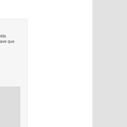
cida
 ave que