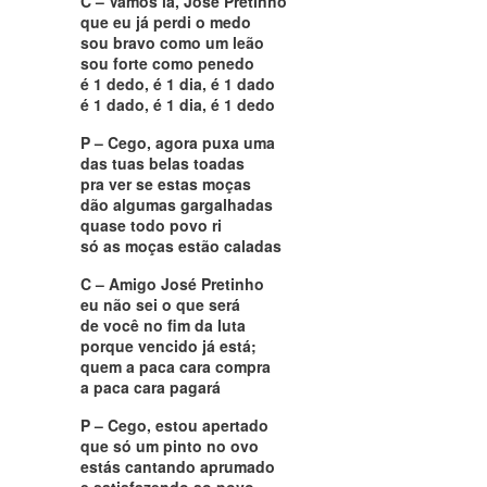
C – Vamos lá, José Pretinho
que eu já perdi o medo
sou bravo como um leão
sou forte como penedo
é 1 dedo, é 1 dia, é 1 dado
é 1 dado, é 1 dia, é 1 dedo
P – Cego, agora puxa uma
das tuas belas toadas
pra ver se estas moças
dão algumas gargalhadas
quase todo povo ri
só as moças estão caladas
C – Amigo José Pretinho
eu não sei o que será
de você no fim da luta
porque vencido já está;
quem a paca cara compra
a paca cara pagará
P – Cego, estou apertado
que só um pinto no ovo
estás cantando aprumado
e satisfazendo ao povo