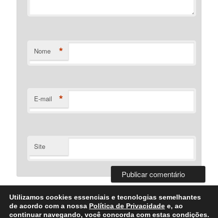
*
Nome
*
E-mail
Site
Utilizamos cookies essenciais e tecnologias semelhantes
de acordo com a nossa
Política de Privacidade
e, ao
continuar navegando, você concorda com estas condições.
Desenvolvido Por Bartolomeu Silva