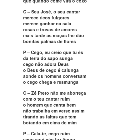
que quando come vira o coxo
C – Seu José, o seu cantar
merece ricos fulgores
merece ganhar na sala
rosas e trovas de amores
mais tarde as moças lhe dão
bonitas palmas de flores
P – Cego, eu creio que tu és
da terra do sapo sunga
cego não adora Deus
o Deus de cego é calunga
aonde os homens conversam
o cego chega e resmunga
C – Zé Preto não me aborreça
com o teu cantar ruim
o homem que canta bem
não trabalha em verso assim
tirando as faltas que tem
botando em cima de mim
P – Cala-te, cego ruim
cego aqui não faz figura