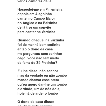
ver os cantores de lá
Hospedei-me em Pimenteira
depois em Alagoinha
cantei no Campo Maior
no Angico e na Baixinha
de lá tive um convite
para cantar na Varzinha
Quando cheguei na Varzinha
foi de manhã bem cedinho
então o dono da casa
me perguntou sem carinho:
cego, você não tem medo
da fama do Zé Pretinho?
Eu lhe disse: não senhor
mas da verdade eu não zombo
mande chamar esse preto
qu`eu quero dar-lhe um tombo
ele vindo, um de nós dois,
hoje há de arder o lombo
O dono da casa disse:
Zé Preto pelo comum