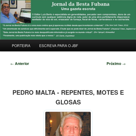
Pular
Uma Gazeta Escrota
para
Pesqu
o
conteúdo
JORNAL DA BESTA FUBANA
principal
Menu
PORTEIRA
ESCREVA PARA O JBF
principal
Navegação
←
Anterior
Próximo
→
de
posts
PEDRO MALTA - REPENTES, MOTES E
GLOSAS