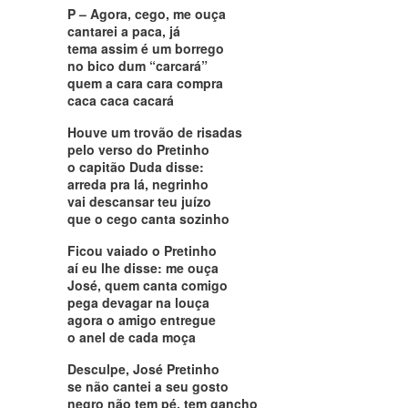
P – Agora, cego, me ouça
cantarei a paca, já
tema assim é um borrego
no bico dum “carcará”
quem a cara cara compra
caca caca cacará
Houve um trovão de risadas
pelo verso do Pretinho
o capitão Duda disse:
arreda pra lá, negrinho
vai descansar teu juízo
que o cego canta sozinho
Ficou vaiado o Pretinho
aí eu lhe disse: me ouça
José, quem canta comigo
pega devagar na louça
agora o amigo entregue
o anel de cada moça
Desculpe, José Pretinho
se não cantei a seu gosto
negro não tem pé, tem gancho