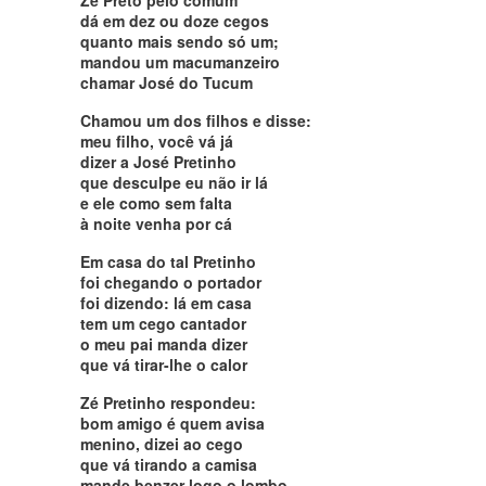
dá em dez ou doze cegos
quanto mais sendo só um;
mandou um macumanzeiro
chamar José do Tucum
Chamou um dos filhos e disse:
meu filho, você vá já
dizer a José Pretinho
que desculpe eu não ir lá
e ele como sem falta
à noite venha por cá
Em casa do tal Pretinho
foi chegando o portador
foi dizendo: lá em casa
tem um cego cantador
o meu pai manda dizer
que vá tirar-lhe o calor
Zé Pretinho respondeu:
bom amigo é quem avisa
menino, dizei ao cego
que vá tirando a camisa
mande benzer logo o lombo