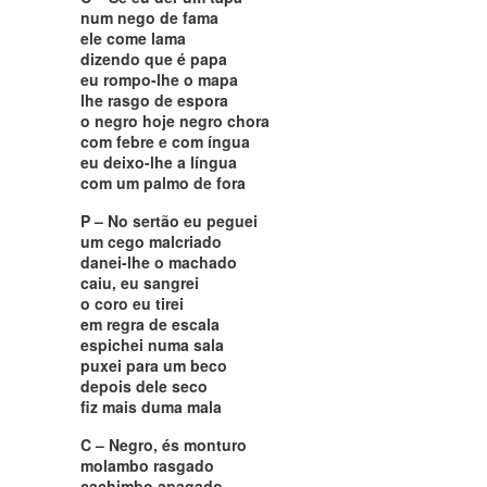
num nego de fama
ele come lama
dizendo que é papa
eu rompo-lhe o mapa
lhe rasgo de espora
o negro hoje negro chora
com febre e com íngua
eu deixo-lhe a língua
com um palmo de fora
P – No sertão eu peguei
um cego malcriado
danei-lhe o machado
caiu, eu sangrei
o coro eu tirei
em regra de escala
espichei numa sala
puxei para um beco
depois dele seco
fiz mais duma mala
C – Negro, és monturo
molambo rasgado
cachimbo apagado