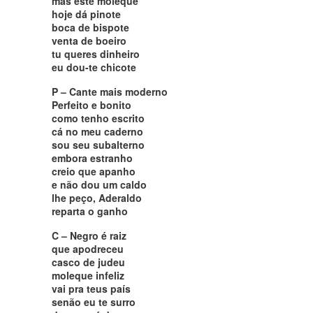
mas este moleque
hoje dá pinote
boca de bispote
venta de boeiro
tu queres dinheiro
eu dou-te chicote
P – Cante mais moderno
Perfeito e bonito
como tenho escrito
cá no meu caderno
sou seu subalterno
embora estranho
creio que apanho
e não dou um caldo
lhe peço, Aderaldo
reparta o ganho
C – Negro é raiz
que apodreceu
casco de judeu
moleque infeliz
vai pra teus país
senão eu te surro