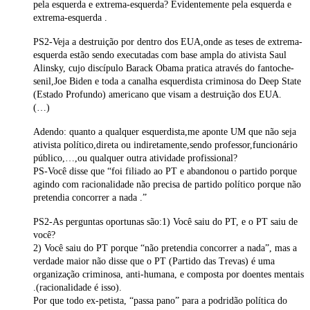
pela esquerda e extrema-esquerda? Evidentemente pela esquerda e
extrema-esquerda .
PS2-Veja a destruição por dentro dos EUA,onde as teses de extrema-
esquerda estão sendo executadas com base ampla do ativista Saul
Alinsky, cujo discípulo Barack Obama pratica através do fantoche-
senil,Joe Biden e toda a canalha esquerdista criminosa do Deep State
(Estado Profundo) americano que visam a destruição dos EUA.
(…)
Adendo: quanto a qualquer esquerdista,me aponte UM que não seja
ativista político,direta ou indiretamente,sendo professor,funcionário
público,…,ou qualquer outra atividade profissional?
PS-Você disse que “foi filiado ao PT e abandonou o partido porque
agindo com racionalidade não precisa de partido político porque não
pretendia concorrer a nada .”
PS2-As perguntas oportunas são:1) Você saiu do PT, e o PT saiu de
você?
2) Você saiu do PT porque “não pretendia concorrer a nada”, mas a
verdade maior não disse que o PT (Partido das Trevas) é uma
organização criminosa, anti-humana, e composta por doentes mentais
.(racionalidade é isso).
Por que todo ex-petista, “passa pano” para a podridão política do