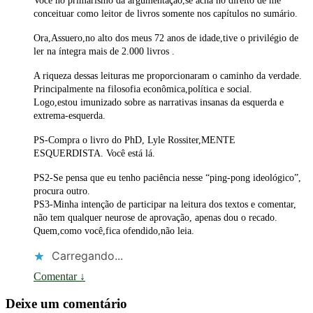
Você no primarismo da argumentação,se acha no direito de me
conceituar como leitor de livros somente nos capítulos no sumário.
Ora,Assuero,no alto dos meus 72 anos de idade,tive o privilégio de
ler na íntegra mais de 2.000 livros .
A riqueza dessas leituras me proporcionaram o caminho da verdade.
Principalmente na filosofia econômica,política e social.
Logo,estou imunizado sobre as narrativas insanas da esquerda e
extrema-esquerda.
PS-Compra o livro do PhD, Lyle Rossiter,MENTE
ESQUERDISTA. Você está lá.
PS2-Se pensa que eu tenho paciência nesse “ping-pong ideológico”,
procura outro.
PS3-Minha intenção de participar na leitura dos textos e comentar,
não tem qualquer neurose de aprovação, apenas dou o recado.
Quem,como você,fica ofendido,não leia.
Carregando...
Comentar
↓
Deixe um comentário