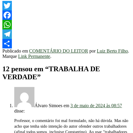
Twitter
Facebook
WhatsApp
Telegram
Publicado em
COMENTÁRIO DO LEITOR
por
Luiz Berto Filho
.
Share
Marque
Link Permanente
.
12 pensou em “
TRABALHA DE
VERDADE
”
Álvaro Simoes
em
3 de maio de 2024 às 08:57
disse:
Professor, o comentário foi mal formulado, não há dúvida. Mas não
acho que tenha sido intenção do autor ofender outros trabalhadores
(afinal todos somos, inclusive Constantino). Ao usar “trabalhadores