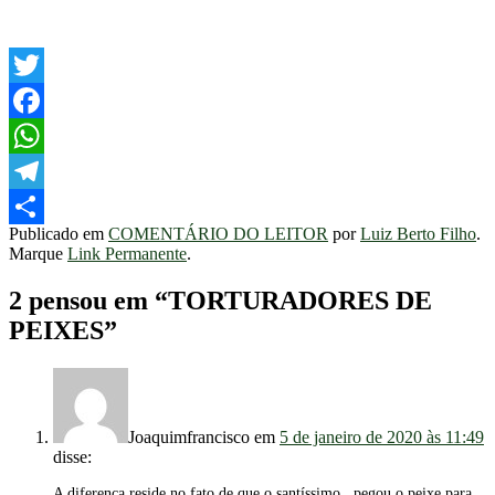
Twitter
Facebook
WhatsApp
Telegram
Publicado em
COMENTÁRIO DO LEITOR
por
Luiz Berto Filho
.
Share
Marque
Link Permanente
.
2 pensou em “
TORTURADORES DE
PEIXES
”
Joaquimfrancisco
em
5 de janeiro de 2020 às 11:49
disse:
A diferença reside no fato de que o santíssimo , pegou o peixe para