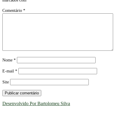
marcados com
*
Comentário
*
Nome
*
E-mail
*
Site
Desenvolvido Por Bartolomeu Silva